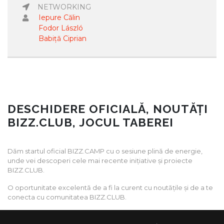
NETWORKING
Iepure Călin
Fodor László
Babiță Ciprian
DESCHIDERE OFICIALĂ, NOUTĂȚI
BIZZ.CLUB, JOCUL TABEREI
Dăm startul oficial BIZZ.CAMP cu o sesiune plină de energie,
unde vei descoperi cele mai recente inițiative și proiecte
BIZZ.CLUB.
O oportunitate excelentă de a fi la curent cu noutățile și de a te
conecta cu comunitatea BIZZ.CLUB.