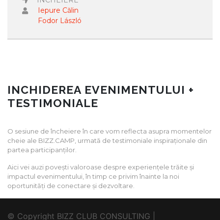
INCHEIERE
Iepure Călin
Fodor László
INCHIDEREA EVENIMENTULUI +
TESTIMONIALE
O sesiune de încheiere în care vom reflecta asupra momentelor
cheie ale BIZZ.CAMP, urmată de testimoniale inspiraționale din
partea participanților.
Aici vei auzi povești valoroase despre experiențele trăite și
impactul evenimentului, în timp ce privim înainte la noi
oportunități de conectare și dezvoltare.
© Copyright BIZZ CLUB CONSULTING |