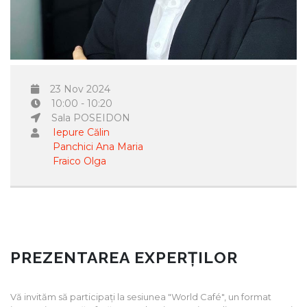
23 Nov 2024
10:00 - 10:20
Sala POSEIDON
Iepure Călin
Panchici Ana Maria
Fraico Olga
PREZENTAREA EXPERȚILOR
Vă invităm să participați la sesiunea "World Café", un format