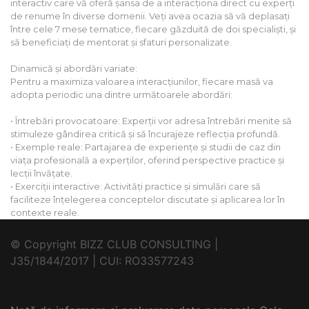
interactiv care vă oferă șansa de a interacționa direct cu experți
de renume în diverse domenii. Veți avea ocazia să vă deplasați
între cele 7 mese tematice, fiecare găzduită de doi specialiști, și
să beneficiați de mentorat și sfaturi personalizate.
Dinamică și abordări variate:
Pentru a maximiza valoarea interacțiunilor, fiecare masă va
adopta periodic una dintre următoarele abordări:
• Întrebări provocatoare: Experții vor adresa întrebări menite să
stimuleze gândirea critică și să încurajeze reflecția profundă.
• Exemple reale: Partajarea de experiențe și studii de caz din
viața profesională a experților, oferind perspective practice și
lecții învățate.
• Exerciții interactive: Activități practice și simulări care să
faciliteze înțelegerea conceptelor discutate și aplicarea lor în
contexte reale.
© Copyright BIZZ CLUB CONSULTING |
J35/1844/2017 | CUI: RO33577243