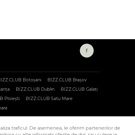
IZZ.CLUB Botoșani
BIZZ.CLUB Brașov
anța
BIZZ.CLUB Dublin
BIZZ.CLUB Galați
 Ploiești
BIZZ.CLUB Satu Mare
oara
onfidențialitate
Termeni și condiții
naliza traficul. De asemenea, le oferim partenerilor de
combina cu alte informatii oferite de dvs. sau culese in