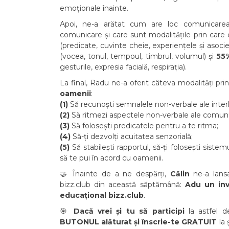
emoționale înainte.
Apoi, ne-a arătat cum are loc comunicare
comunicare și care sunt modalitățile prin ca
(predicate, cuvinte cheie, experiențele și asoci
(vocea, tonul, tempoul, timbrul, volumul) și
55%
gesturile, expresia facială, respirația).
La final, Radu ne-a oferit câteva modalități pri
oamenii
:
(1)
Să recunoști semnalele non-verbale ale interlo
(2)
Să ritmezi aspectele non-verbale ale comunic
(3)
Să folosești predicatele pentru a te ritma;
(4)
Să-ți dezvolți acuitatea senzorială;
(5)
Să stabilești rapportul, să-ți folosești siste
să te pui în acord cu oamenii.
🤝 Înainte de a ne despărți,
Călin
ne-a lan
bizz.club din această săptămână:
Adu un inv
educațional bizz.club
.
🎯
Dacă vrei și tu să participi
la astfel d
BUTONUL alăturat și înscrie-te GRATUIT
la 