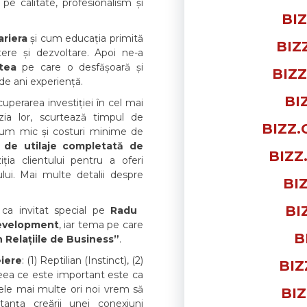
pe calitate, profesionalism și
BIZ
ariera
și cum educația primită
BIZ
ștere și dezvoltare. Apoi ne-a
atea
pe care o desfășoară și
BIZZ
 de ani experiență.
BI
cuperarea investiției în cel mai
zia lor, scurtează timpul de
BIZZ.
sum mic și costuri minime de
i de utilaje completată de
BIZZ
ia clientului pentru a oferi
lui. Mai multe detalii despre
BI
BI
ca invitat special pe
Radu
velopment
, iar tema pe care
B
 Relațiile de Business”
.
eiere
: (1) Reptilian (Instinct), (2)
BIZ
Ceea ce este important este ca
ele mai multe ori noi vrem să
BIZ
anța creării unei conexiuni