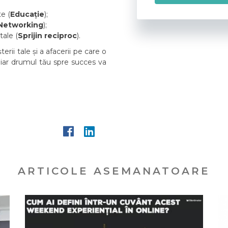
te (
Educație
);
Networking
);
ale (
Sprijin reciproc
).
erii tale și a afacerii pe care o
 iar drumul tău spre succes va
ARTICOLE ASEMANATOARE