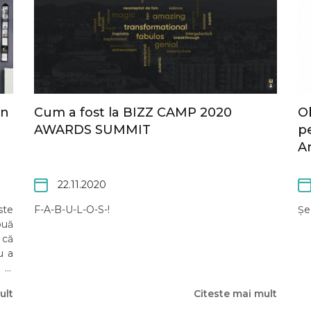
un
Cum a fost la BIZZ CAMP 2020
Ob
AWARDS SUMMIT
p
A
22.11.2020
ste
F-A-B-U-L-O-S-!
Șe
ouă
 că
u a
 le
ult
Citeste mai mult