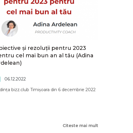
iective și rezoluții pentru 2023
entru cel mai bun an al tău (Adina
rdelean)
06.12.2022
dința bizz.club Timișoara din 6 decembrie 2022
Citeste mai mult