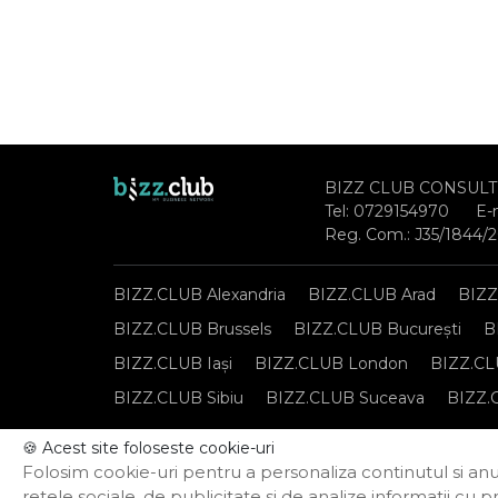
BIZZ CLUB CONSULT
Tel:
0729154970
E-
Reg. Com.: J35/1844/
BIZZ.CLUB Alexandria
BIZZ.CLUB Arad
BIZZ
BIZZ.CLUB Brussels
BIZZ.CLUB București
B
BIZZ.CLUB Iași
BIZZ.CLUB London
BIZZ.CL
BIZZ.CLUB Sibiu
BIZZ.CLUB Suceava
BIZZ.
🍪 Acest site foloseste cookie-uri
Notă de informare privind prelucrarea datelor per
Folosim cookie-uri pentru a personaliza continutul si anun
Politica privind funcționarea cookie-urilor
retele sociale, de publicitate si de analize informatii cu p