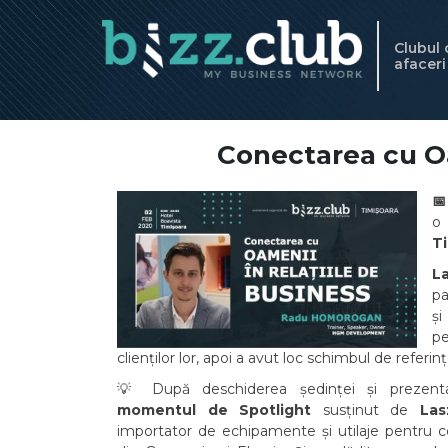
Clubul
afacer
Conectarea cu O
📅
o
T
L
pa
ș
pe
clienților lor, apoi a avut loc schimbul de referinț
💡 După deschiderea ședinței și prezentar
momentul de Spotlight
susținut de
Las
importator de echipamente și utilaje pentru con