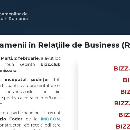
 oamenilor de
i din România
amenii în Relațiile de Business 
Marți, 2 februarie
, a avut loc
 nouă ședință
bizz.club
BIZZ
imișoara
!
BI
a începutul ședinței
, toți
rticipanții s-au prezentat pe ei
BI
i business-urile lor din
rspectiva a ceea ce oferă unic
BIZZ
e.
ea participanților a urmat
BIZ
zlo Fodor
de la
IMOCON
,
structorii de rețele edilitare
BIZZ