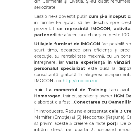
din Germania și Elveția. Și-au clădit renumele 
seriozitate.
Laszlo ne-a povestit puțin
cum și-a început c
în familie l-a ajutat să fie deschis spre cre
prezentat
ce reprezintă IMOCON
,
activit
partenerii
de afaceri, unii chiar și cu peste 100
Utilajele furnizat de IMOCON
fac posibilă re
scurt timp, deoarece prin eficiența și preci
execuție, au rentabilitate maximă, cu un con
întreținere, iar
vasta experiență în vânzăr
personalul specializat
este pusă la dispoziț
consultanță gratuită în alegerea echipamentu
IMOCON aici:
http://imocon.ro/
👨‍💼
La momentul de Training
l-am avut 
Homorogan
, trainer, speaker și owner
HGM De
a abordat-o a fost
„Conectarea cu Oamenii în
În introducere, Radu ne-a prezentat
cele 3 Cr
Mamifer (Emoție) și (3) Neocortex (Rațiune). 
să privim aceste 3 creiere ca niște
porți
. De c
intrăm direct pe poarta 3, ignorând import