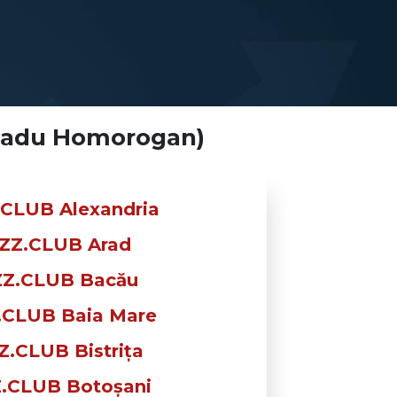
(Radu Homorogan)
.CLUB Alexandria
ZZ.CLUB Arad
ZZ.CLUB Bacău
.CLUB Baia Mare
Z.CLUB Bistrița
.CLUB Botoșani