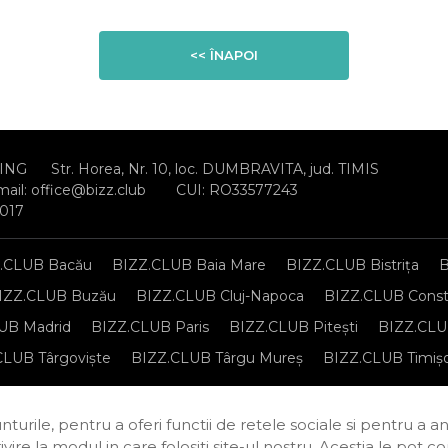
<< ÎNAPOI
ING
Str. Horea, Nr. 10, loc. DUMBRAVITA, jud. TIMIS
mail:
office@bizz.club
CUI: RO33577243
2017
.CLUB Bacău
BIZZ.CLUB Baia Mare
BIZZ.CLUB Bistrița
B
IZZ.CLUB Buzău
BIZZ.CLUB Cluj-Napoca
BIZZ.CLUB Const
UB Madrid
BIZZ.CLUB Paris
BIZZ.CLUB Pitești
BIZZ.CLUB
CLUB Târgoviște
BIZZ.CLUB Târgu Mureș
BIZZ.CLUB Timiș
sonale
Regulament de organizare și participare
Politica de c
turile, pentru a oferi functii de retele sociale si pentru a a
rivire la modul in care folositi site-ul nostru. Acestia le pot 