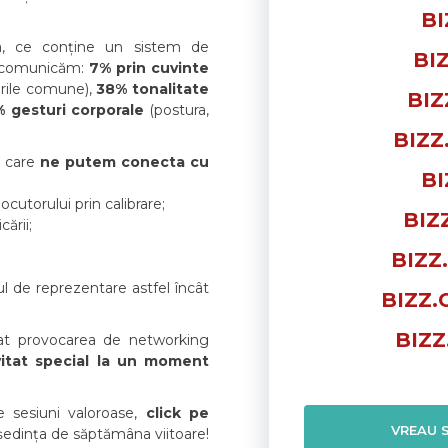
BI
a, ce conține un sistem de
BIZ
re comunicăm:
7% prin cuvinte
erile comune),
38% tonalitate
BIZ
 gesturi corporale
(postura,
BIZZ
n care
ne putem conecta cu
BI
cutorului prin calibrare;
BIZ
ării;
BIZZ
mul de reprezentare astfel încât
BIZZ.
BIZZ
sat provocarea de networking
itat special la un moment
e sesiuni valoroase,
click pe
VREAU S
ședința de săptămâna viitoare!