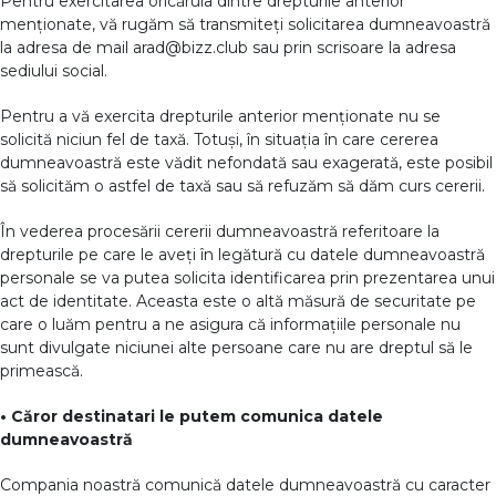
Pentru exercitarea oricăruia dintre drepturile anterior
menționate, vă rugăm să transmiteți solicitarea dumneavoastră
la adresa de mail arad@bizz.club sau prin scrisoare la adresa
sediului social.
Pentru a vă exercita drepturile anterior menționate nu se
solicită niciun fel de taxă. Totuși, în situația în care cererea
dumneavoastră este vădit nefondată sau exagerată, este posibil
să solicităm o astfel de taxă sau să refuzăm să dăm curs cererii.
În vederea procesării cererii dumneavoastră referitoare la
drepturile pe care le aveți în legătură cu datele dumneavoastră
personale se va putea solicita identificarea prin prezentarea unui
act de identitate. Aceasta este o altă măsură de securitate pe
care o luăm pentru a ne asigura că informațiile personale nu
sunt divulgate niciunei alte persoane care nu are dreptul să le
primească.
• Căror destinatari le putem comunica datele
dumneavoastră
Compania noastră comunică datele dumneavoastră cu caracter