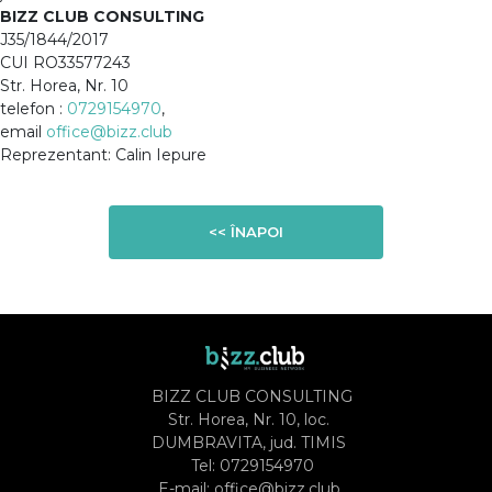
BIZZ CLUB CONSULTING
J35/1844/2017
CUI RO33577243
Str. Horea, Nr. 10
telefon :
0729154970
,
email
office@bizz.club
Reprezentant: Calin Iepure
<< ÎNAPOI
BIZZ CLUB CONSULTING
Str. Horea, Nr. 10, loc.
DUMBRAVITA, jud. TIMIS
Tel:
0729154970
E-mail:
office@bizz.club