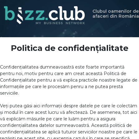
Clubul oamenilor de
afaceri din România
Politica de confidențialitate
Confidențialitatea dumneavoastră este foarte importantă
pentru noi, motiv pentru care am creat această Politică de
Confidențialitate pentru a vă explica practicile noastre legate de
informațiile pe care le procesăm penru a ne putea presta
serviciile.
Veți putea găsi aici informații despre datele pe care le colectăm
și modul în care acest lucru vă afectează. De asemenea, tot aici
vă explicăm măsurile pe care le luăm pentru a asigura
confidențialitatea datelor sumneavoastră. Această politică de
confindențialitatea se aplică tuturor serviciilor noastre pe care le
regăsiți pe acest site, cu excepția cazului în care se specifică