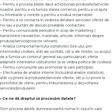
– Pentru a procesa plățile dacă achiziționați produsele/serviciile
noastre, pentru a vă furniza starea comenzii, pentru a vă ajuta
cu întrebările și cererile și pentru a evalua reclamațiile;
– Pentru a vă contacta în vederea detalierii serviciilor oferite de
noi sau a purtării de discuții prealabile contractării;
– Pentru comunicările periodice în scop de marketing (
transmitere newsletter, materiale, articole, informații despre
produse/servicii/proiecte viitoare);
– Analiza comportamentului vizitatorilor Site-ului, prin
intermediul cookies, atât ale socității, cât și ale terților, cu scopul
de a furniza un conținut general sau particularizat, oferte
adaptate intereselor utilizatorilor (a se vedea politica de cookies)
– Pentru concursurile sau promoțiile la care participați;
– Efectuarea de analize interne (incluzând analize statistice),
atât cu privire la produsele/serviciile oferite, cât și cu privire la
portofoliul de clienți, pentru îmbunătățirea și dezvoltarea
serviciilor/produselor;
• Ce ne dă dreptul să procesăm datele?
Vom procesa datele dumneavoastră numai în cazul în care