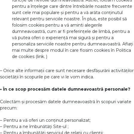
funcție de nevoile dumneavoastră. Astfel, folosim cookies
pentru a înțelege care dintre întrebările noastre frecvente
sunt cele mai populare și pentru a vă arăta conținutul
relevant pentru serviciile noastre. În plus, este posibil să
folosim cookies pentru a vă aminti alegerile
dumneavoastră, cum ar fi preferințele de limbă, pentru a
vă putea oferi o experiență mai sigură și pentru a
personaliza serviciile noastre pentru dumneavoastră. Aflați
mai multe despre modul în care flosim cookies în Politica
de cookies (link. )
– Orice alte informații care sunt necesare desfășurării activităților
societății în scopurile pe care vi le vom indica.
• În ce scop procesăm datele dumneavoastră personale?
Colectăm și procesăm datele dumneavoastră în scopuri variate
precum:
– Pentru a vă oferi un conținut personalizat;
– Pentru a ne îmbunătăți Site-ul ;
– Pentru a îmbunătăți serviciul de relații cu clienții;