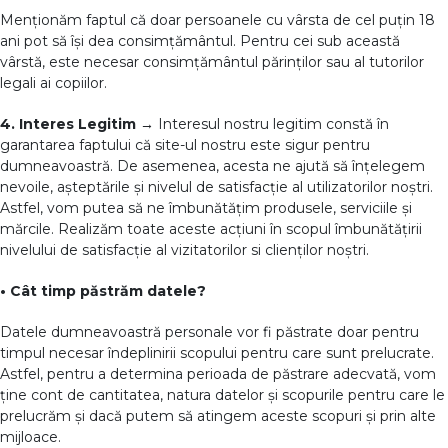
Menționăm faptul că doar persoanele cu vârsta de cel puțin 18
ani pot să își dea consimțământul. Pentru cei sub această
vârstă, este necesar consimțământul părinților sau al tutorilor
legali ai copiilor.
4. Interes Legitim →
Interesul nostru legitim constă în
garantarea faptului că site-ul nostru este sigur pentru
dumneavoastră. De asemenea, acesta ne ajută să înțelegem
nevoile, așteptările și nivelul de satisfacție al utilizatorilor noștri.
Astfel, vom putea să ne îmbunătățim produsele, serviciile și
mărcile. Realizăm toate aceste acțiuni în scopul îmbunătățirii
nivelului de satisfacție al vizitatorilor si clienților noștri.
• Cât timp păstrăm datele?
Datele dumneavoastră personale vor fi păstrate doar pentru
timpul necesar îndeplinirii scopului pentru care sunt prelucrate.
Astfel, pentru a determina perioada de păstrare adecvată, vom
ține cont de cantitatea, natura datelor și scopurile pentru care le
prelucrăm și dacă putem să atingem aceste scopuri și prin alte
mijloace.