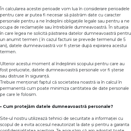
În calcularea acestei perioade vom lua în considerare perioadele
pentru care ar putea fi necesar să păstrăm date cu caracter
personale pentru a ne îndeplini obligațiile legale sau pentru a ne
ocupa de reclamațiile sau întrebările dumneavoastră. În situația
în care legea ne solicită păstrarea datelor dumneavoastră pentru
un anumit termen ( în cazul facturii se prevede termenul de 5
ani), datele dumneavoastră vor fi șterse după expirarea acestui
termen.
Ulterior acestui moment al îndeplinirii scopului pentru care au
fost prelucrate, datele dumneavoastră personale vor fi șterse
sau distruse în siguranță.
Trebuie menționat faptul că societatea noastră ia în calcul în
permanentă cum poate minimiza cantitatea de date personale
pe care le folosim.
• Cum protejăm datele dumneavoastră personale?
Site-ul nostru utilizează tehnici de securitate a informației cu
scopul de a evita accesul neautorizat la date și pentru a garanta
confidențialitatea acestora. Te asigurăm că am adoptat toate