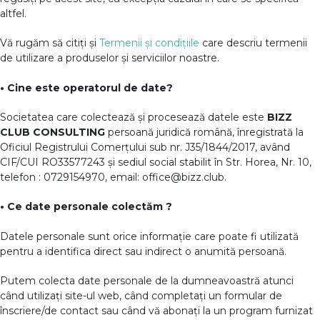
altfel.
Vă rugăm să citiți și
Termenii și condițiile
care descriu termenii
de utilizare a produselor și serviciilor noastre.
• Cine este operatorul de date?
Societatea care colectează și procesează datele este
BIZZ
CLUB CONSULTING
persoană juridică română, înregistrată la
Oficiul Registrului Comerțului sub nr. J35/1844/2017, având
CIF/CUI RO33577243 și sediul social stabilit în Str. Horea, Nr. 10,
telefon : 0729154970, email: office@bizz.club.
• Ce date personale colectăm ?
Datele personale sunt orice informație care poate fi utilizată
pentru a identifica direct sau indirect o anumită persoană.
Putem colecta date personale de la dumneavoastră atunci
când utilizați site-ul web, când completați un formular de
înscriere/de contact sau când vă abonați la un program furnizat