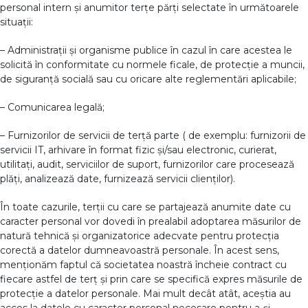
personal intern și anumitor terțe părți selectate în următoarele
situații:
– Administrații și organisme publice în cazul în care acestea le
solicită în conformitate cu normele ficale, de protecție a muncii,
de siguranță socială sau cu oricare alte reglementări aplicabile;
– Comunicarea legală;
– Furnizorilor de servicii de terță parte ( de exemplu: furnizorii de
servicii IT, arhivare în format fizic și/sau electronic, curierat,
utilitați, audit, serviciilor de suport, furnizorilor care procesează
plăți, analizează date, furnizează servicii clienților).
În toate cazurile, terții cu care se partajează anumite date cu
caracter personal vor dovedi în prealabil adoptarea măsurilor de
natură tehnică și organizatorice adecvate pentru protecția
corectă a datelor dumneavoastră personale. În acest sens,
menționăm faptul că societatea noastră încheie contract cu
fiecare astfel de terț și prin care se specifică expres măsurile de
protecție a datelor personale. Mai mult decât atât, aceștia au