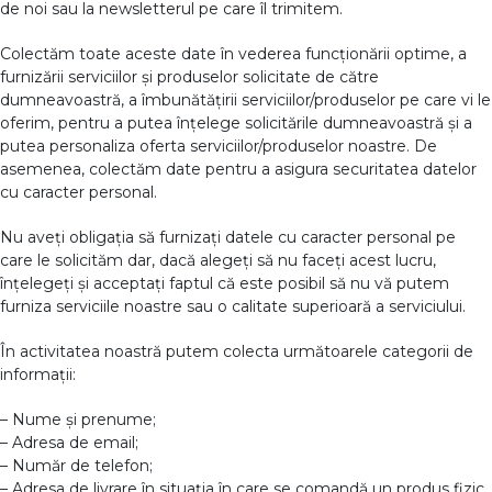
de noi sau la newsletterul pe care îl trimitem.
Colectăm toate aceste date în vederea funcționării optime, a
furnizării serviciilor și produselor solicitate de către
dumneavoastră, a îmbunătățirii serviciilor/produselor pe care vi le
oferim, pentru a putea înțelege solicitările dumneavoastră și a
putea personaliza oferta serviciilor/produselor noastre. De
asemenea, colectăm date pentru a asigura securitatea datelor
cu caracter personal.
Nu aveți obligația să furnizați datele cu caracter personal pe
care le solicităm dar, dacă alegeți să nu faceți acest lucru,
înțelegeți și acceptați faptul că este posibil să nu vă putem
furniza serviciile noastre sau o calitate superioară a serviciului.
În activitatea noastră putem colecta următoarele categorii de
informații:
– Nume și prenume;
– Adresa de email;
– Număr de telefon;
– Adresa de livrare în situația în care se comandă un produs fizic