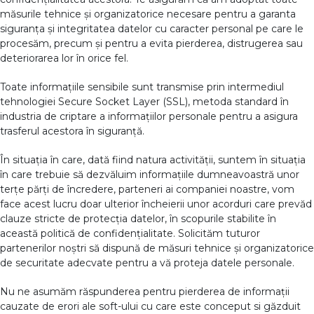
măsurile tehnice și organizatorice necesare pentru a garanta
siguranța și integritatea datelor cu caracter personal pe care le
procesăm, precum și pentru a evita pierderea, distrugerea sau
deteriorarea lor în orice fel.
Toate informațiile sensibile sunt transmise prin intermediul
tehnologiei Secure Socket Layer (SSL), metoda standard în
industria de criptare a informațiilor personale pentru a asigura
trasferul acestora în siguranță.
În situația în care, dată fiind natura activității, suntem în situația
în care trebuie să dezvăluim informațiile dumneavoastră unor
terțe părți de încredere, parteneri ai companiei noastre, vom
face acest lucru doar ulterior încheierii unor acorduri care prevăd
clauze stricte de protecția datelor, în scopurile stabilite în
această politică de confidențialitate. Solicităm tuturor
partenerilor noștri să dispună de măsuri tehnice și organizatorice
de securitate adecvate pentru a vă proteja datele personale.
Nu ne asumăm răspunderea pentru pierderea de informații
cauzate de erori ale soft-ului cu care este conceput si găzduit