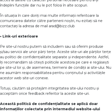
acces la datele cu caracter personal necesare pentru a-și
îndeplini funcțiile dar nu le pot folosi în alte scopuri.
În situația în care doriți mai multe informații referitoare la
comunicarea datelor către partenerii noștri, nu ezitați să ne
contactați la adresa de mail arad@bizz.club
• Link-uri exterioare
Pe site-ul nostru putem să includem sau să oferim produse
și/sau servicii ale unor părți terțe. Aceste site-uri ale părților terțe
au politici de confidențialitate separate și independente. Astfel,
îți recomandăm să citești politicile acestora pe care e regăsești
pe site-ul lor și, de asemenea, termenii de condiții ai site-ului. Nu
ne asumăm responsabilitatea pentru conținutul și activitățile
acestor web site-uri conexe.
Totuși, căutăm să protejăm integritatea site-ului nostru și
acceptăm orice feedback referitor la aceste site-uri.
Această politică de confidențialitate se aplică doar
informațiilor colectate prin intermediul website-ului