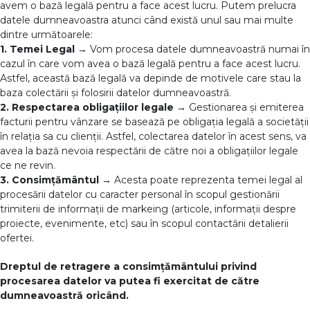
avem o bază legală pentru a face acest lucru. Putem prelucra
datele dumneavoastra atunci când există unul sau mai multe
dintre următoarele:
1. Temei Legal →
Vom procesa datele dumneavoastră numai în
cazul în care vom avea o bază legală pentru a face acest lucru.
Astfel, această bază legală va depinde de motivele care stau la
baza colectării și folosirii datelor dumneavoastră.
2. Respectarea obligațiilor legale →
Gestionarea și emiterea
facturii pentru vânzare se basează pe obligația legală a societății
în relația sa cu clienții. Astfel, colectarea datelor în acest sens, va
avea la bază nevoia respectării de către noi a obligațiilor legale
ce ne revin.
3. Consimțământul →
Acesta poate reprezenta temei legal al
procesării datelor cu caracter personal în scopul gestionării
trimiterii de informații de markeing (articole, informații despre
proiecte, evenimente, etc) sau în scopul contactării detalierii
ofertei.
Dreptul de retragere a consimțământului privind
procesarea datelor va putea fi exercitat de către
dumneavoastră oricând.