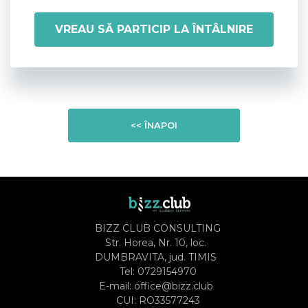
VREAU SĂ PARTICIP LA ÎNTÂLNIRE
<< ÎNAPOI
BIZZ CLUB CONSULTING
Str. Horea, Nr. 10, loc.
DUMBRAVITA, jud. TIMIS
Tel:
0729154970
E-mail:
office@bizz.club
CUI: RO33577243