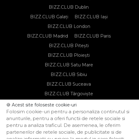
BIZZ.CLUB Dublin
BIZZ.CLUB Galați
BIZZ.CLUB Iași
BIZZ.CLUB London
BIZZ.CLUB Madrid
BIZZ.CLUB Paris
BIZZ.CLUB Pitești
BIZZ.CLUB Ploiești
BIZZ.CLUB Satu Mare
BIZZ.CLUB Sibiu
BIZZ.CLUB Suceava
BIZZ.CLUB Târgoviște
BIZZ.CLUB Târgu Mureș
🍪 Acest site foloseste cookie-uri
Folosim cookie-uri pentru a personaliza continutul si
BIZZ.CLUB Timișoara
anunturile, pentru a oferi functii de retele sociale si
pentru a analiza traficul. De asemenea, le oferim
partenerilor de retele sociale, de publicitate si de
Notă de informare privind prelucrarea
analize informatii cu privire la modul in care folositi