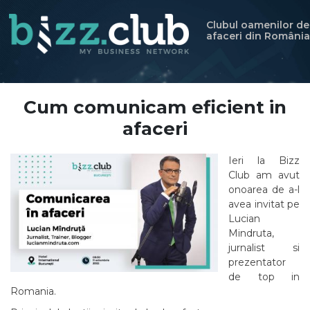
Clubul oamenilor de
afaceri din România
Cum comunicam eficient in
afaceri
Ieri la Bizz
Club am avut
onoarea de a-l
avea invitat pe
Lucian
Mindruta,
jurnalist si
prezentator
de top in
Romania.