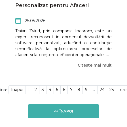
Personalizat pentru Afaceri
25.05.2026
Traian Zvirid, prin compania Incorom, este un
expert recunoscut în domeniul dezvoltării de
software personalizat, aducând o contribuție
semnificativă la optimizarea proceselor de
afaceri și la creșterea eficienței operaționale. Cu
o vastă experiență și o abordare inovatoare,
Citeste mai mult
Traian Zvirid și echipa de la Incorom oferă soluții
software adaptate cerințelor specifice ale
fiecărei companii, transformând ideile în aplicații
funcționale și performante.
Inapoi
1
2
3
4
5
6
7
8
9
...
24
25
Inai
ina:
<< ÎNAPOI