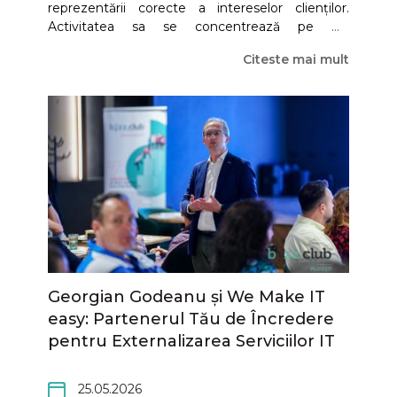
reprezentării corecte a intereselor clienților.
Activitatea sa se concentrează pe
pe
reprezentarea unei singure părți în
Pentru Dariu Dincă și echipa The Black Swan, o
Citeste mai mult
tranzacți imobiliară
tranzacție imobiliară nu este doar o tranzacție, ci
, o abordare modernă care
oferă claritate, transparență și loialitate totală
unul dintre cele mai importante momente
față de client.
din viața unui om
. De aceea, fiecare colaborare
este tratată cu seriozitate, implicare și
responsabilitate, astfel încât clientul să
beneficieze de consultanță reală, protecție și
rezultate.
Georgian Godeanu și We Make IT
easy: Partenerul Tău de Încredere
pentru Externalizarea Serviciilor IT
25.05.2026