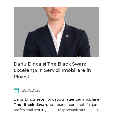
consolidarea brandului Artsani și la extinderea
prezenței sale în rândul consumatorilor.
Dariu Dinca și The Black Swan:
Excelență în Servicii Imobiliare în
Ploiești
25.05.2026
Dariu Dincă este fondatorul agenției imobiliare
The Black Swan
, un brand construit în jurul
profesionalismului, responsabilității și