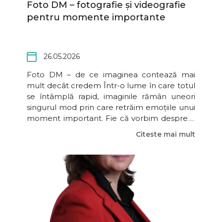
Foto DM – fotografie și videografie
pentru momente importante
26.05.2026
Foto DM – de ce imaginea contează mai
mult decât credem Într-o lume în care totul
se întâmplă rapid, imaginile rămân uneori
singurul mod prin care retrăim emoțiile unui
moment important. Fie că vorbim despre o
nuntă, un botez sau imaginea unui business,
Citeste mai mult
fotografia și videografia nu mai înseamnă
doar „poze”, ci modul în care o povest