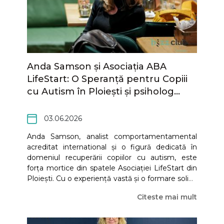
viziunii antreprenoriale.
Anda Samson și Asociația ABA
LifeStart: O Speranță pentru Copiii
cu Autism în Ploiești și psiholog
pentru adulti si cupluri, in Ploiesti si
online.
03.06.2026
Anda Samson, analist comportamentamental
acreditat international și o figură dedicată în
domeniul recuperării copiilor cu autism, este
forța mortice din spatele Asociației LifeStart din
Ploiești. Cu o experiență vastă și o formare solidă
în stiinta ABA (Applied Behavior Analysis) si in
Citeste mai mult
analiza relationala, Anda Samson și echipa sa
oferă servicii esențiale pentru dezvoltarea și
integrarea copiilor cu tulburări din spectrul autist