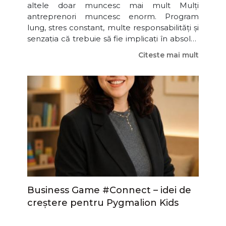
altele doar muncesc mai mult Mulți
antreprenori muncesc enorm. Program
lung, stres constant, multe responsabilități și
senzația că trebuie să fie implicați în absolut
tot. Și totuși, chiar și cu mult efort, creșterea
Citeste mai mult
nu apare întotdeauna. În cadrul întâlnirii
BIZZ.CLUB Timișoara – grupa #Connect,
momentul de educaț
Business Game #Connect – idei de
creștere pentru Pygmalion Kids