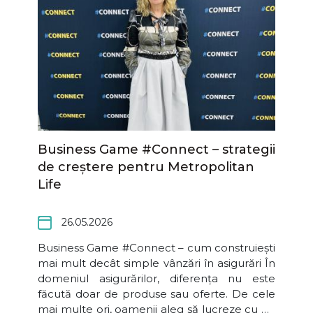
și alte tulburări de dezvoltare, sau pentru adultii
care intampina dificultati emotionale sau in
cuplu.
Business Game #Connect – strategii
de creștere pentru Metropolitan
Life
26.05.2026
Business Game #Connect – cum construiești
mai mult decât simple vânzări în asigurări În
domeniul asigurărilor, diferența nu este
făcută doar de produse sau oferte. De cele
mai multe ori, oamenii aleg să lucreze cu un