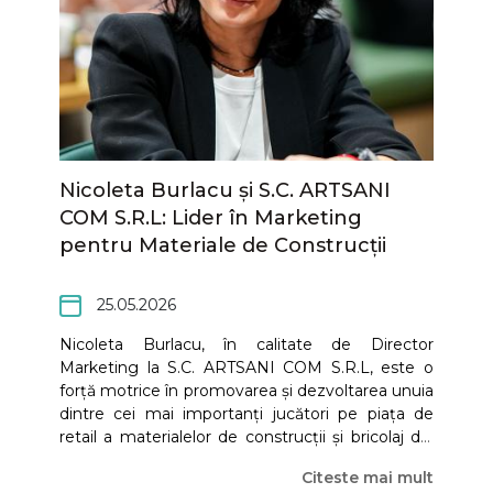
Nicoleta Burlacu și S.C. ARTSANI
COM S.R.L: Lider în Marketing
pentru Materiale de Construcții
25.05.2026
Nicoleta Burlacu, în calitate de Director
Marketing la S.C. ARTSANI COM S.R.L, este o
forță motrice în promovarea și dezvoltarea unuia
dintre cei mai importanți jucători pe piața de
retail a materialelor de construcții și bricolaj din
România. Cu o viziune strategică și o înțelegere
Citeste mai mult
profundă a pieței, Nicoleta Burlacu contribuie la