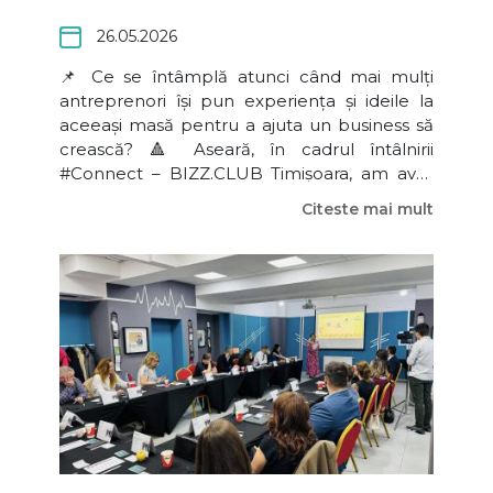
26.05.2026
📌 Ce se întâmplă atunci când mai mulți
antreprenori își pun experiența și ideile la
aceeași masă pentru a ajuta un business să
crească? 🔺 Aseară, în cadrul întâlnirii
#Connect – BIZZ.CLUB Timișoara, am avut
un nou Business Game, construit pe
Citeste mai mult
business-ul Pygmalion Kids – Andreea Mihai.
Tema principală a discuției a fost dezvoltarea
și direcțiile