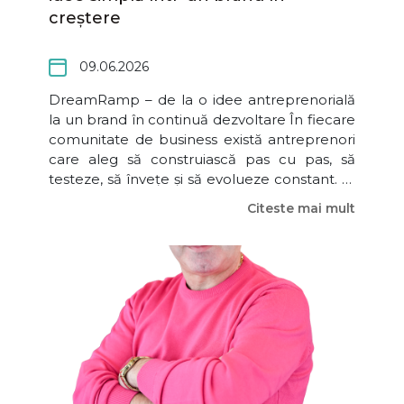
creștere
09.06.2026
DreamRamp – de la o idee antreprenorială
la un brand în continuă dezvoltare În fiecare
comunitate de business există antreprenori
care aleg să construiască pas cu pas, să
testeze, să învețe și să evolueze constant. În
cadrul întâlnirii BIZZ.CLUB Timișoara – grupa
Citeste mai mult
#Connect, la momentul de Spotlight l-am
avut alături pe Florin Moldovan, fondatorul
Drea