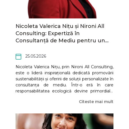
Nicoleta Valerica Nițu și Nironi All
Consulting: Expertiză în
Consultanță de Mediu pentru un
Viitor Durabil
25.05.2026
Nicoleta Valerica Nițu, prin Nironi All Consulting,
este o lideră inspirațională dedicată promovării
sustenabilității și oferirii de soluții personalizate în
consultanța de mediu. Într-o eră în care
responsabilitatea ecologică devine primordială,
Nicoleta Nițu și echipa sa ajută companiile să
Citeste mai mult
navigheze complexitatea reglementărilor de
mediu și să implementeze practici care respectă
atât legislația, cât și principiile dezvoltării durabile.