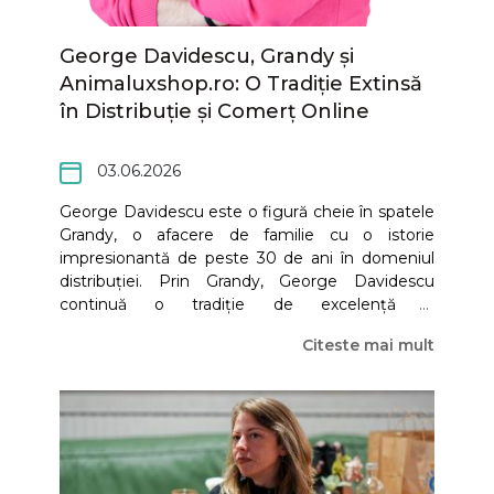
George Davidescu, Grandy și
Animaluxshop.ro: O Tradiție Extinsă
în Distribuție și Comerț Online
03.06.2026
George Davidescu este o figură cheie în spatele
Grandy, o afacere de familie cu o istorie
impresionantă de peste 30 de ani în domeniul
distribuției. Prin Grandy, George Davidescu
continuă o tradiție de excelență și
profesionalism, asigurând un flux constant de
Citeste mai mult
produse de larg consum către piața din Ploiești
și din regiune. Mai mult, el a extins prezența
afacerii și în mediul online, prin magazinul
Animaluxshop.ro, specializat în furaje și hrană
pentru animale de curte și de fermă. Această
longevitate și adaptabilitate pe piață sunt o
dovadă a angajamentului față de calitate și a