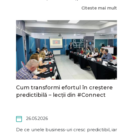
consultant în care au încredere și care
Citeste mai mult
reușește să transforme un subiect sensibil
într-o conversație clară și utilă. În cadrul &
Cum transformi efortul în creștere
predictibilă – lecții din #Connect
26.05.2026
De ce unele business-uri cresc predictibil, iar