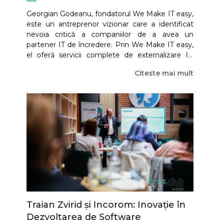
Georgian Godeanu, fondatorul We Make IT easy,
este un antreprenor vizionar care a identificat
nevoia critică a companiilor de a avea un
partener IT de încredere. Prin We Make IT easy,
el oferă servicii complete de externalizare IT,
permițând afacerilor să se concentreze pe
Citeste mai mult
activitățile lor de bază, în timp ce infrastructura
lor IT este gestionată de o echipă de specialiști.
Traian Zvirid și Incorom: Inovație în
Dezvoltarea de Software