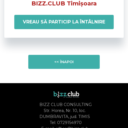
BIZZ.CLUB Timișoara
VREAU SĂ PARTICIP LA ÎNTÂLNIRE
<< ÎNAPOI
BIZZ CLUB CONSULTING
Str. Horea, Nr. 10, loc.
DUMBRAVITA, jud. TIMIS
Tel:
0729154970