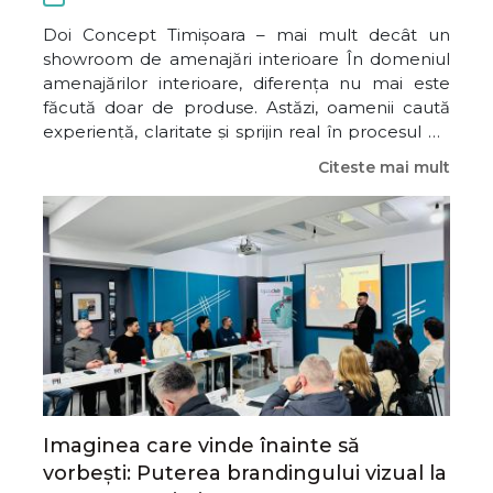
Doi Concept Timișoara – mai mult decât un
showroom de amenajări interioare În domeniul
amenajărilor interioare, diferența nu mai este
făcută doar de produse. Astăzi, oamenii caută
experiență, claritate și sprijin real în procesul de
amenajare. În cadrul întâlnirii BIZZ.CLUB
Citeste mai mult
Timișoara – grupa #Connect, la momentul de
Spotlight, am avut-o alături pe Mi
Imaginea care vinde înainte să
vorbești: Puterea brandingului vizual la