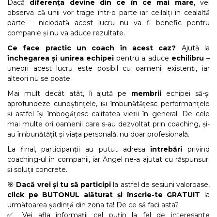
Dacă
diferența devine din ce în ce mai mare
, vei
observa că unii vor trage într-o parte iar ceilalți în cealaltă
parte – niciodată acest lucru nu va fi benefic pentru
companie și nu va aduce rezultate.
Ce face practic un coach în acest caz?
Ajută la
închegarea și unirea echipei
pentru a aduce
echilibru
–
uneori acest lucru este posibil cu oamenii existenți, iar
alteori nu se poate.
Mai mult decât atât, îi ajută pe
membrii
echipei să-și
aprofundeze cunoștințele, își îmbunătățesc performanțele
și astfel își îmbogățesc calitatea vieții în general. De cele
mai multe ori oamenii care s-au dezvoltat prin coaching, și-
au îmbunătățit și viața personală, nu doar profesională.
La final, participanții au putut adresa
întrebări
privind
coaching-ul în companii, iar Angel ne-a ajutat cu răspunsuri
și soluții concrete.
🎯
Dacă vrei și tu să participi
la astfel de sesiuni valoroase,
click pe BUTONUL alăturat și înscrie-te GRATUIT
la
următoarea ședință din zona ta! De ce să faci asta?
✅ Vei afla informații cel puțin la fel de interesante