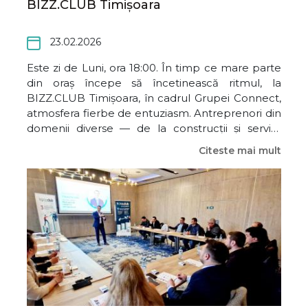
BIZZ.CLUB Timișoara
23.02.2026
Este zi de Luni, ora 18:00. În timp ce mare parte
din oraș începe să încetinească ritmul, la
BIZZ.CLUB Timișoara, în cadrul Grupei Connect,
atmosfera fierbe de entuziasm. Antreprenori din
domenii diverse — de la construcții și servicii
juridice, până la experți în tehnologie și creativi
Citeste mai mult
— se adună pentru a face ceea ce știm mai bine:
să ne ajutăm rec