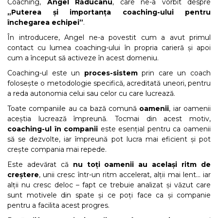
Coaching,
Angel Răducanu
, care ne-a vorbit despre
„Puterea și importanța coaching-ului pentru
închegarea echipei”
.
În introducere, Angel ne-a povestit cum a avut primul
contact cu lumea coaching-ului în propria carieră și apoi
cum a început să activeze în acest domeniu.
Coaching-ul este un
proces-sistem
prin care un coach
folosește o metodologie specifică, acreditată uneori, pentru
a reda autonomia celui sau celor cu care lucrează.
Toate companiile au ca bază comună
oamenii
, iar oamenii
aceștia lucrează împreună. Tocmai din acest motiv,
coaching-ul în companii
este esențial pentru ca oamenii
să se dezvolte, iar împreună pot lucra mai eficient și pot
crește compania mai repede.
Este adevărat că
nu toți oamenii au același ritm de
creștere
, unii cresc într-un ritm accelerat, alții mai lent… iar
alții nu cresc deloc – fapt ce trebuie analizat și văzut care
sunt motivele din spate și ce poți face ca și companie
pentru a facilita acest progres.