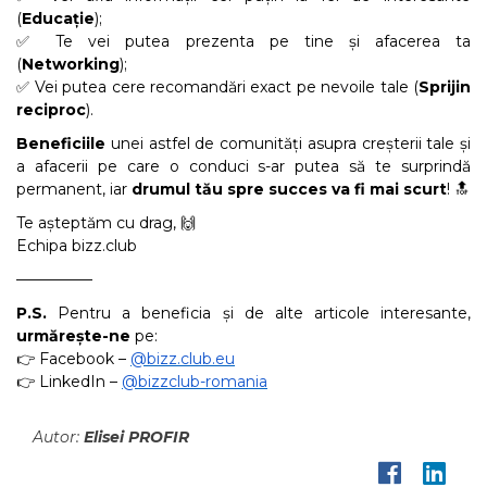
(
Educație
);
✅ Te vei putea prezenta pe tine și afacerea ta
(
Networking
);
✅ Vei putea cere recomandări exact pe nevoile tale (
Sprijin
reciproc
).
Beneficiile
unei astfel de comunități asupra creșterii tale și
a afacerii pe care o conduci s-ar putea să te surprindă
permanent, iar
drumul tău spre succes va fi mai scurt
!
🔝
Te așteptăm cu drag,
🙌
Echipa bizz.club
––––––––––
P.S.
Pentru a beneficia și de alte articole interesante,
urmărește-ne
pe:
👉 Facebook –
@bizz.club.eu
👉
LinkedIn –
@bizzclub-romania
Autor:
Elisei PROFIR