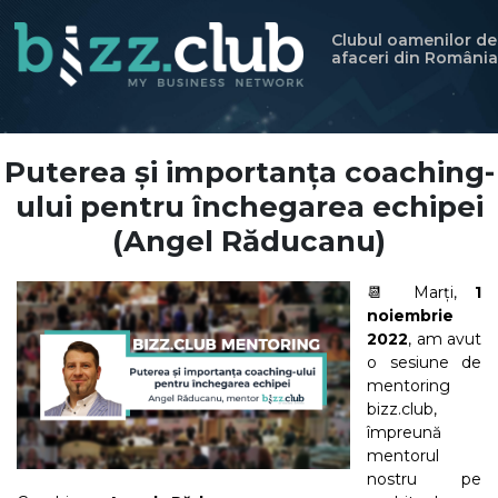
Clubul oamenilor de
afaceri din România
Puterea și importanța coaching-
ului pentru închegarea echipei
(Angel Răducanu)
📆 Marți,
1
noiembrie
2022
, am avut
o sesiune de
mentoring
bizz.club,
împreună
mentorul
nostru pe