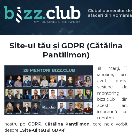
Clubul oamenilor de
afaceri din România
Site-ul tău și GDPR (Cătălina
Pantilimon)
📆 Marți, 11
ianuarie, am
avut prima
sesiune de
mentoring
bizz.club din
acest an,
împreună cu
mentorul
nostru pe GDPR,
Cătălina Pantilimon
, care ne-a vorbit
despre
„Site-ul tău și GDPR”
.