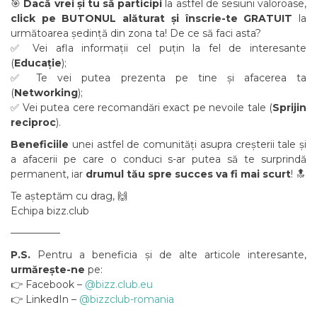
🎯
Dacă vrei și tu să participi
la astfel de sesiuni valoroase,
click pe BUTONUL alăturat și înscrie-te GRATUIT
la
următoarea ședință din zona ta! De ce să faci asta?
✅ Vei afla informații cel puțin la fel de interesante
(
Educație
);
✅ Te vei putea prezenta pe tine și afacerea ta
(
Networking
);
✅ Vei putea cere recomandări exact pe nevoile tale (
Sprijin
reciproc
).
Beneficiile
unei astfel de comunități asupra creșterii tale și
a afacerii pe care o conduci s-ar putea să te surprindă
permanent, iar
drumul tău spre succes va fi mai scurt
! 🔝
Te așteptăm cu drag, 🙌
Echipa bizz.club
––––––––––
P.S.
Pentru a beneficia și de alte articole interesante,
urmărește-ne
pe:
👉 Facebook –
@bizz.club.eu
👉 LinkedIn –
@bizzclub-romania