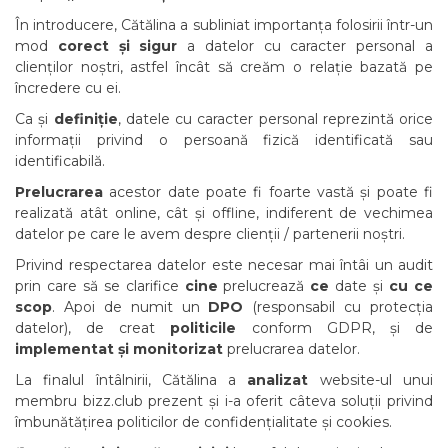
În introducere, Cătălina a subliniat importanța folosirii într-un
mod
corect și sigur
a datelor cu caracter personal a
clienților noștri, astfel încât să creăm o relație bazată pe
încredere cu ei.
Ca și
definiție
, datele cu caracter personal reprezintă orice
informații privind o persoană fizică identificată sau
identificabilă.
Prelucrarea
acestor date poate fi foarte vastă și poate fi
realizată atât online, cât și offline, indiferent de vechimea
datelor pe care le avem despre clienții / partenerii noștri.
Privind respectarea datelor este necesar mai întâi un audit
prin care să se clarifice
cine
prelucrează
ce
date și
cu ce
scop
. Apoi de numit un
DPO
(responsabil cu protecția
datelor), de creat
politicile
conform GDPR, și de
implementat și monitorizat
prelucrarea datelor.
La finalul întâlnirii, Cătălina a
analizat
website-ul unui
membru bizz.club prezent și i-a oferit câteva soluții privind
îmbunătățirea politicilor de confidențialitate și cookies.