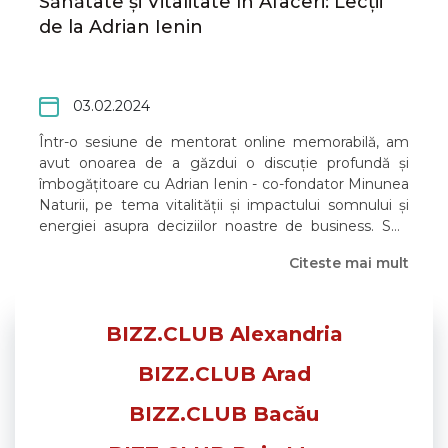
Sănătate și Vitalitate în Afaceri: Lecții
de la Adrian Ienin
03.02.2024
Într-o sesiune de mentorat online memorabilă, am
avut onoarea de a găzdui o discuție profundă și
îmbogățitoare cu Adrian Ienin - co-fondator Minunea
Naturii, pe tema vitalității și impactului somnului și
energiei asupra deciziilor noastre de business. Sub
sloganul "Sănătate și Vitalitate - Cum somnul și
Citeste mai mult
energia îți influențează deciziile de business", Adrian
ne-a ghidat printr-un parcurs detaliat, explorând cum
stilul de viață sănătos ne poate modela succesul în
afaceri.
BIZZ.CLUB Alexandria
BIZZ.CLUB Arad
BIZZ.CLUB Bacău