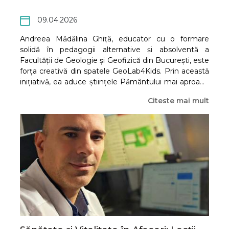
09.04.2026
Andreea Mădălina Ghiță, educator cu o formare
solidă în pedagogii alternative și absolventă a
Facultății de Geologie și Geofizică din București, este
forța creativă din spatele GeoLab4Kids. Prin această
inițiativă, ea aduce științele Pământului mai aproape
de copii, transformând concepte complexe în
Citeste mai mult
ateliere interactive și captivante, dedicate copiilor cu
vârste cuprinse între 3 și 12 ani.