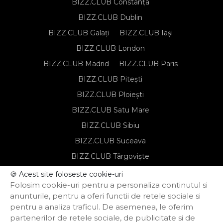
BIZZ.CLUB Constanța
BIZZ.CLUB Dublin
BIZZ.CLUB Galați
BIZZ.CLUB Iași
BIZZ.CLUB London
BIZZ.CLUB Madrid
BIZZ.CLUB Paris
BIZZ.CLUB Pitești
BIZZ.CLUB Ploiești
BIZZ.CLUB Satu Mare
BIZZ.CLUB Sibiu
BIZZ.CLUB Suceava
BIZZ.CLUB Târgoviște
BIZZ.CLUB Târgu Mureș
🍪 Acest site foloseste cookie-uri
Folosim cookie-uri pentru a personaliza continutul si
BIZZ.CLUB Timișoara
anunturile, pentru a oferi functii de retele sociale si
pentru a analiza traficul. De asemenea, le oferim
partenerilor de retele sociale, de publicitate si de
Notă de informare privind prelucrarea