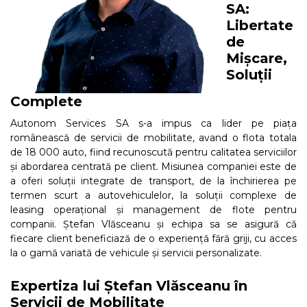
SA:
Libertate
de
Mișcare,
Soluții
Complete
Autonom Services SA s-a impus ca lider pe piața
românească de servicii de mobilitate,
avand o flota totala
de 18 000 auto
, fiind recunoscută pentru calitatea serviciilor
și abordarea centrată pe client. Misiunea companiei este de
a oferi soluții integrate de transport, de la închirierea pe
termen scurt a autovehiculelor, la soluții complexe de
leasing operațional și management de flote pentru
companii. Ștefan Vlăsceanu și echipa sa se asigură că
fiecare client beneficiază de o experiență fără griji, cu acces
la o gamă variată de vehicule și servicii personalizate.
Expertiza lui Ștefan Vlăsceanu în
Servicii de Mobilitate