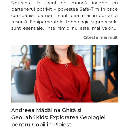
Siguranța la locul de muncă începe cu
partenerul potrivit – povestea Safe-Tim În orice
companie, oamenii sunt cea mai importantă
resursă. Echipamentele, tehnologia și procesele
sunt esențiale, însă nimic nu este mai valoros
decât siguranța celor care contribuie zi de zi la
Citeste mai mult
dezvoltarea unui business. Acesta a fost mesajul
transmis de Nicolae Potocean, fondatorul Safe-T
Andreea Mădălina Ghiță și
GeoLab4Kids: Explorarea Geologiei
pentru Copii în Ploiești