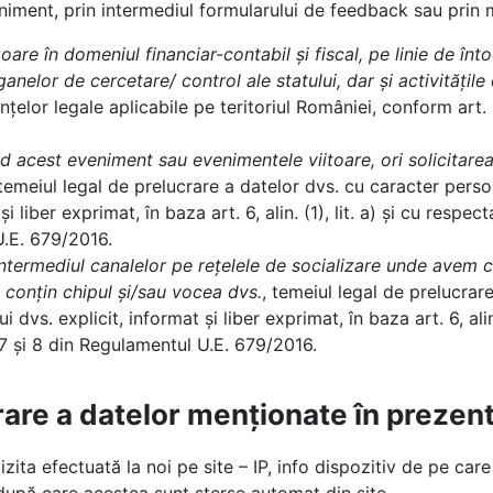
eniment, prin intermediul formularului de feedback sau prin
goare în domeniul financiar-contabil și fiscal, pe linie de înt
ganelor de cercetare/ control ale statului, dar și activitățile
țelor legale aplicabile pe teritoriul României, conform art. 6 
nd acest eveniment sau evenimentele viitoare, ori solicitare
 temeiul legal de prelucrare a datelor dvs. cu caracter perso
 liber exprimat, în baza art. 6, alin. (1), lit. a) și cu resp
U.E. 679/2016.
 intermediul canalelor pe rețelele de socializare unde avem 
e conțin chipul și/sau vocea dvs.
, temeiul legal de prelucrar
dvs. explicit, informat și liber exprimat, în baza art. 6, alin.
 7 și 8 din Regulamentul U.E. 679/2016.
rare a datelor menționate în prezen
zita efectuată la noi pe site – IP, info dispozitiv de pe care