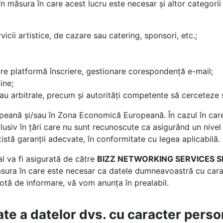
n măsura în care acest lucru este necesar și altor categorii
vicii artistice, de cazare sau catering, sponsori, etc.;
are platformă înscriere, gestionare corespondență e-mail;
ine;
 sau arbitrale, precum și autorități competente să cerceteze
peană și/sau în Zona Economică Europeană. În cazul în care de
siv în țări care nu sunt recunoscute ca asigurând un nivel 
stă garanții adecvate, în conformitate cu legea aplicabilă.
l va fi asigurată de către
BIZZ NETWORKING SERVICES S
sura în care este necesar ca datele dumneavoastră cu caract
notă de informare, vă vom anunța în prealabil.
te a datelor dvs. cu caracter perso