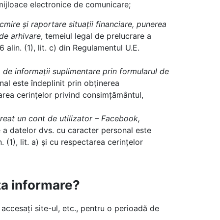
 mijloace electronice de comunicare;
ocmire și raportare situații financiare, punerea
 de arhivare
, temeiul legal de prelucrare a
alin. (1), lit. c) din Regulamentul U.E.
a de informații suplimentare prin formularul de
nal este îndeplinit prin obținerea
ectarea cerințelor privind consimțământul,
creat un cont de utilizator – Facebook,
e a datelor dvs. cu caracter personal este
 (1), lit. a) și cu respectarea cerințelor
ta informare?
 accesați site-ul, etc., pentru o perioadă de