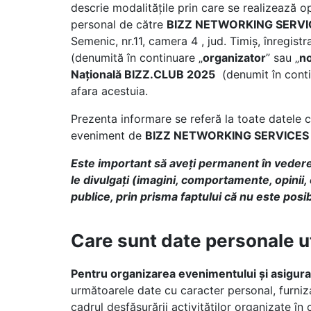
descrie modalitățile prin care se realizează o
personal de către
BIZZ NETWORKING SERVI
Semenic, nr.11, camera 4 , jud. Timiș, înregis
(denumită în continuare „
organizator
” sau „
no
Națională BIZZ.CLUB 2025
(denumit în conti
afara acestuia.
Prezenta informare se referă la toate datele c
eveniment de
BIZZ NETWORKING SERVICES
Este important să aveți permanent în vedere
le divulgați (imagini, comportamente, opinii
publice, prin prisma faptului că nu este posib
Care sunt date personale ut
Pentru organizarea evenimentului și asigu
următoarele date cu caracter personal, furniza
cadrul desfășurării activităților organizate în