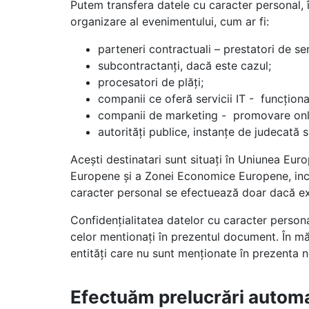
Putem transfera datele cu caracter personal, î
organizare al evenimentului, cum ar fi:
parteneri contractuali – prestatori de ser
subcontractanți, dacă este cazul;
procesatori de plăți;
companii ce oferă servicii IT - funcțion
companii de marketing - promovare onl
autorități publice, instanțe de judecată
Acești destinatari sunt situați în Uniunea Euro
Europene și a Zonei Economice Europene, inclu
caracter personal se efectuează doar dacă exi
Confidenţialitatea datelor cu caracter persona
celor mentionaţi în prezentul document. În mă
entități care nu sunt menționate în prezenta 
Efectuăm prelucrări automa