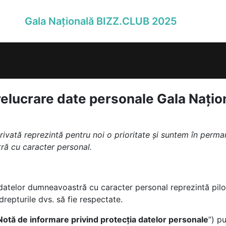
Gala Națională BIZZ.CLUB 2025
relucrare date personale Gala Nați
rivată reprezintă pentru noi o prioritate și suntem în perm
ră cu caracter personal.
ea datelor dumneavoastră cu caracter personal reprezintă pi
repturile dvs. să fie respectate.
Notă de informare privind protecția datelor personale
”) p