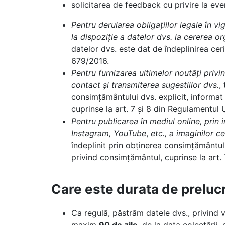
solicitarea de feedback cu privire la ev
Pentru derularea obligațiilor legale în vi
la dispoziție a datelor dvs. la cererea or
datelor dvs. este dat de îndeplinirea cerin
679/2016.
Pentru furnizarea ultimelor noutăți privi
contact și transmiterea sugestiilor dvs.
,
consimțământului dvs. explicit, informat și
cuprinse la art. 7 și 8 din Regulamentul 
Pentru publicarea în mediul online, prin
Instagram, YouTube
,
etc., a imaginilor c
îndeplinit prin obținerea consimțământului 
privind consimțământul, cuprinse la art.
Care este durata de preluc
Ca regulă, păstrăm datele dvs., privind vi