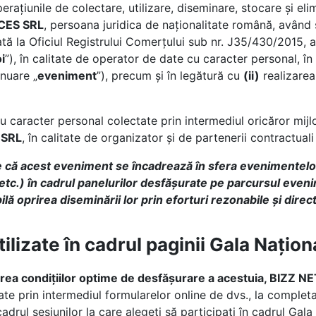
perațiunile de colectare, utilizare, diseminare, stocare și 
CES SRL
, persoana juridica de naționalitate română, având 
trată la Oficiul Registrului Comerțului sub nr. J35/430/2015
i
”), în calitate de operator de date cu caracter personal, î
nuare „
eveniment
”), precum și în legătură cu
(ii)
realizarea
u caracter personal colectate prin intermediul oricăror mijlo
 SRL
, în calitate de organizator și de partenerii contractuali 
 că acest eveniment se încadrează în sfera evenimentelor
, etc.) în cadrul panelurilor desfășurate pe parcursul eve
ilă oprirea diseminării lor prin eforturi rezonabile și direc
ilizate în cadrul paginii Gala Nați
rarea condițiilor optime de desfășurare a acestuia, BIZ
te prin intermediul formularelor online de dvs., la completar
 cadrul sesiunilor la care alegeți să participați în cadrul G