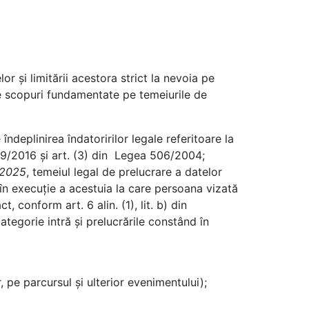
 și limitării acestora strict la nevoia pe
e scopuri fundamentate pe temeiurile de
îndeplinirea îndatoririlor legale referitoare la
 679/2016 și art. (3) din Legea 506/2004;
B 2025
, temeiul legal de prelucrare a datelor
 în execuție a acestuia la care persoana vizată
 conform art. 6 alin. (1), lit. b) din
categorie intră și prelucrările constând în
 pe parcursul și ulterior evenimentului);