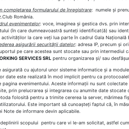
in completarea formularului de înregistrare
: numele și pren
z.Club România.
adrul evenimentelor
: voce, imaginea și gestica dvs. prin inter
ului (în care dumneavoastră sunteți identificat(ă) sau identi
l activităților la care veți lua parte în cadrul Gala Naționa
derea asigurării securității datelor
: adresa IP, precum și or
 suportul pe care acestea sunt stocate sau prin intermediul c
ORKING SERVICES SRL
pentru organizarea și/ sau desfășu
 asigurată cu ajutorul unor sisteme informatice și a module
or date este realizată în mod implicit pentru ca protocoale
e pagina evenimentului. Aceste informații nu sunt colectate
rmite, prin prelucrarea și integrarea cu anumite date stocate de
metoda folosită pentru a trimite cererea la server, mărimea fiș
utilizatorului. Este important să cunoașteți faptul că, în măs
tei Note de informare devin aplicabile.
ndeplinirii scopului pentru care vi le-am solicitat, astfel c