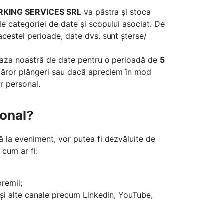
KING SERVICES SRL
va păstra și stoca
e categoriei de date și scopului asociat. De
acestei perioade, date dvs. sunt șterse/
n baza noastră de date pentru o perioadă de
5
icăror plângeri sau dacă apreciem în mod
r personal.
sonal?
ă la eveniment, vor putea fi dezvăluite de
 cum ar fi:
remii;
e și alte canale precum LinkedIn, YouTube,