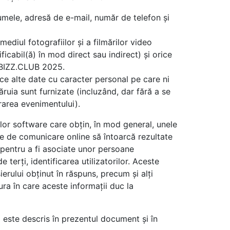
umele, adresă de e-mail, număr de telefon și
mediul fotografiilor și a filmărilor video
ficabil(ă) în mod direct sau indirect) și orice
lă BIZZ.CLUB 2025.
ice alte date cu caracter personal pe care ni
ăruia sunt furnizate (incluzând, dar fără a se
rarea evenimentului).
lor software care obțin, în mod general, unele
le de comunicare online să întoarcă rezultate
 pentru a fi asociate unor persoane
 terți, identificarea utilizatorilor. Aceste
ierului obținut în răspuns, precum și alți
ura în care aceste informații duc la
um este descris în prezentul document și în