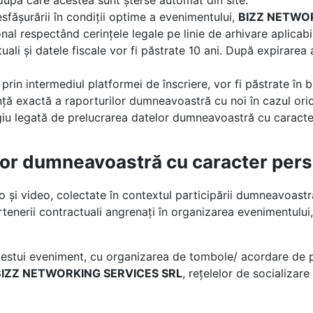
, după care acestea sunt șterse automat din site.
esfășurării în condiții optime a evenimentului,
BIZZ NETWOR
l respectând cerințele legale pe linie de arhivare aplicabil
li și datele fiscale vor fi păstrate 10 ani. După expirarea 
 prin intermediul platformei de înscriere, vor fi păstrate î
ență exactă a raporturilor dumneavoastră cu noi în cazul or
igiu legată de prelucrarea datelor dumneavoastră cu caracte
elor dumneavoastră cu caracter per
o și video, colectate în contextul participării dumneavoastr
enerii contractuali angrenați în organizarea evenimentului,
 acestui eveniment, cu organizarea de tombole/ acordare de p
BIZZ NETWORKING SERVICES SRL
, rețelelor de socializar