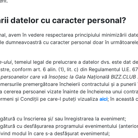
ent.
rii datelor cu caracter personal?
, avem în vedere respectarea principiului minimizării datelor
tele dumneavoastră cu caracter personal doar în următoarel
e-ului
, temeiul legal de prelucrare a datelor dvs. este dat de 
tre, conform art. 6 alin. (1), lit. c) din Regulamentul U.E.
i a persoanelor care vă însoțesc la Gala Națională BIZZ.CLU
mersurile premergătoare încheierii contractului și a punerii
cererea persoanei vizate înainte de încheierea unui contract,
meni și Condiții pe care-l puteți vizualiza
aici
; în această 
egătură cu înscrierea și/ sau înregistrarea la eveniment;
legătură cu desfășurarea programului evenimentului (anterior,
rivind modul în care s-a desfășurat evenimentul;