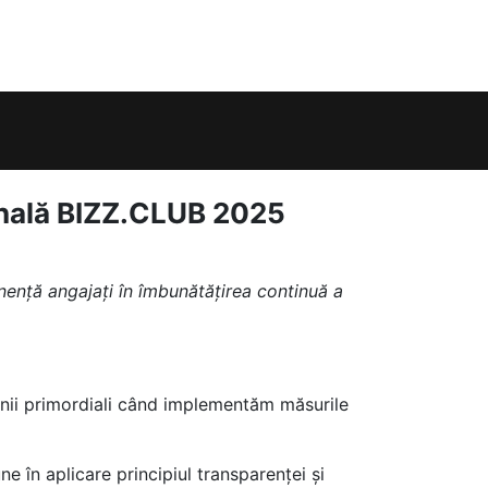
onală BIZZ.CLUB 2025
anență angajați în îmbunătățirea continuă a
lonii primordiali când implementăm măsurile
une în aplicare principiul transparenței și