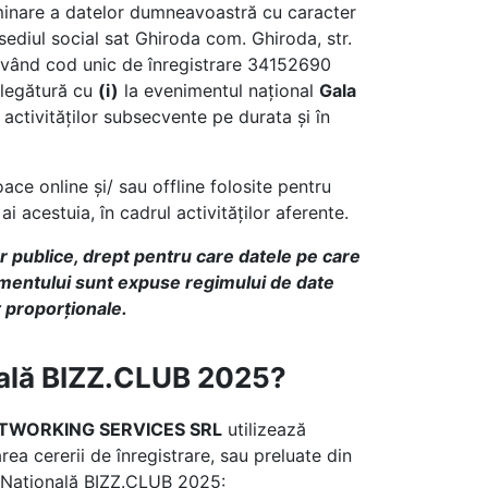
eliminare a datelor dumneavoastră cu caracter
sediul social sat Ghiroda com. Ghiroda, str.
, având cod unic de înregistrare 34152690
n legătură cu
(i)
la evenimentul național
Gala
 activităților subsecvente pe durata și în
ace online și/ sau offline folosite pentru
ai acestuia, în cadrul activităților aferente.
 publice, drept pentru care datele pe care
nimentului sunt expuse regimului de date
t proporționale.
onală BIZZ.CLUB 2025?
Z NETWORKING SERVICES SRL
utilizează
ea cererii de înregistrare, sau preluate din
ala Națională BIZZ.CLUB 2025: