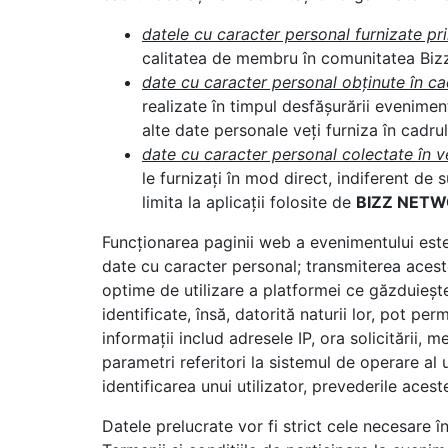
datele cu caracter personal furnizate pr
calitatea de membru în comunitatea Biz
date cu caracter personal obținute în c
realizate în timpul desfășurării eveniment
alte date personale veți furniza în cadru
date cu caracter personal colectate în ve
le furnizați în mod direct, indiferent de
limita la aplicații folosite de
BIZZ NETW
Funcționarea paginii web a evenimentului este
date cu caracter personal; transmiterea acest
optime de utilizare a platformei ce găzduieșt
identificate, însă, datorită naturii lor, pot pe
informații includ adresele IP, ora solicitării, 
parametri referitori la sistemul de operare al 
identificarea unui utilizator, prevederile aces
Datele prelucrate vor fi strict cele necesare î