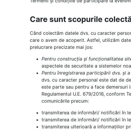
Termenii și condițiile de participare la evenim
Care sunt scopurile colectă
Când colectăm datele dvs. cu caracter personal
care o avem de acoperit. Astfel, utilizăm da
prelucrare precizate mai jos:
Pentru construcția și funcționalitatea sit
aspectele de securitate a sistemelor noas
Pentru înregistrarea participării dvs. ș
dvs. cu caracter personal este dat de de
este parte sau pentru a face demersuri la 
Regulamentul U.E. 679/2016, conform Ter
comunicările precum:
transmiterea de informări/ notificări în l
transmiterea de informări/ notificări în 
transmiterea ulterioară a informațiilor p