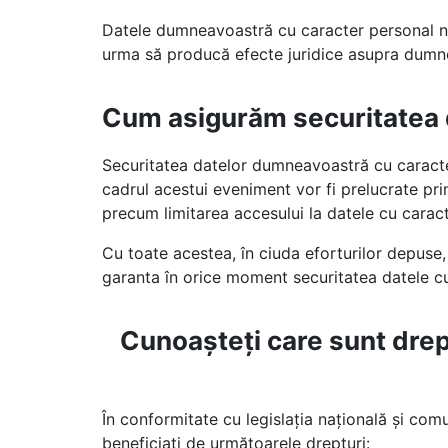
Datele dumneavoastră cu caracter personal nu 
urma să producă efecte juridice asupra dumne
Cum asigurăm securitatea d
Securitatea datelor dumneavoastră cu caracte
cadrul acestui eveniment vor fi prelucrate pri
precum limitarea accesului la datele cu carac
Cu toate acestea, în ciuda eforturilor depuse
garanta în orice moment securitatea datele cu
Cunoașteți care sunt drep
În conformitate cu legislația națională și comu
beneficiați de următoarele drepturi: