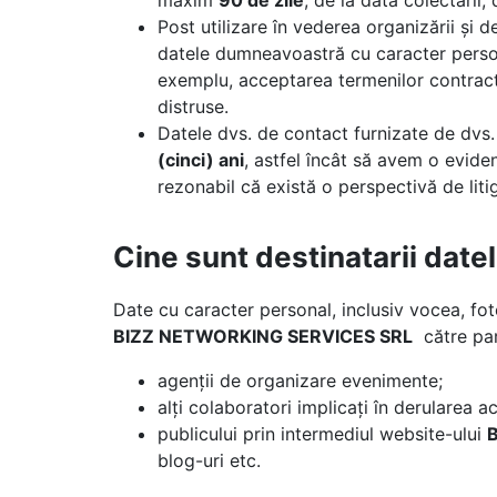
maxim
90 de zile
, de la data colectării
Post utilizare în vederea organizării și d
datele dumneavoastră cu caracter persona
exemplu, acceptarea termenilor contractua
distruse.
Datele dvs. de contact furnizate de dvs.
(cinci) ani
, astfel încât să avem o evid
rezonabil că există o perspectivă de lit
Cine sunt destinatarii dat
Date cu caracter personal, inclusiv vocea, fot
BIZZ NETWORKING SERVICES SRL
către part
agenții de organizare evenimente;
alți colaboratori implicați în derularea
publicului prin intermediul website-ului
blog-uri etc.