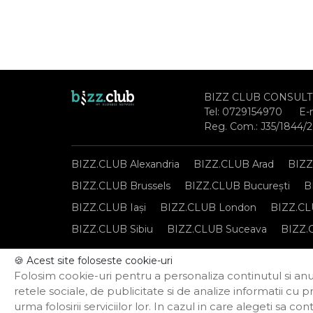
BIZZ CLUB CONSULT
Tel:
0729154970
E-
Reg. Com.: J35/1844/
BIZZ.CLUB Alexandria
BIZZ.CLUB Arad
BIZZ
BIZZ.CLUB Brussels
BIZZ.CLUB București
B
BIZZ.CLUB Iași
BIZZ.CLUB London
BIZZ.CL
BIZZ.CLUB Sibiu
BIZZ.CLUB Suceava
BIZZ.
🍪 Acest site foloseste cookie-uri
Notă de informare privind prelucrarea datelor per
Folosim cookie-uri pentru a personaliza continutul si anun
Politica privind funcționarea cookie-urilor
retele sociale, de publicitate si de analize informatii cu p
urma folosirii serviciilor lor. In cazul in care alegeti sa 