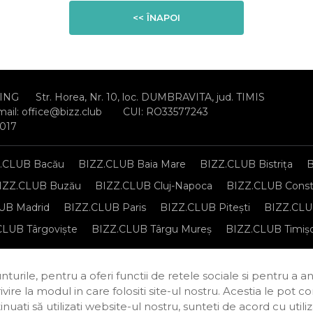
<< ÎNAPOI
ING
Str. Horea, Nr. 10, loc. DUMBRAVITA, jud. TIMIS
mail:
office@bizz.club
CUI: RO33577243
2017
.CLUB Bacău
BIZZ.CLUB Baia Mare
BIZZ.CLUB Bistrița
B
IZZ.CLUB Buzău
BIZZ.CLUB Cluj-Napoca
BIZZ.CLUB Const
UB Madrid
BIZZ.CLUB Paris
BIZZ.CLUB Pitești
BIZZ.CLUB
CLUB Târgoviște
BIZZ.CLUB Târgu Mureș
BIZZ.CLUB Timiș
sonale
Regulament de organizare și participare
Politica de c
turile, pentru a oferi functii de retele sociale si pentru a a
rivire la modul in care folositi site-ul nostru. Acestia le pot 
continuati să utilizati website-ul nostru, sunteti de acord cu u