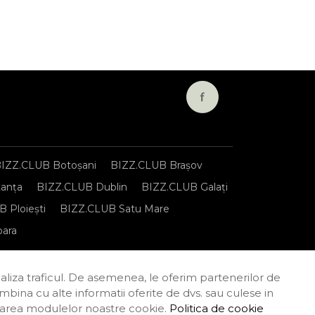
IZZ.CLUB Botoșani
BIZZ.CLUB Brașov
anța
BIZZ.CLUB Dublin
BIZZ.CLUB Galați
 Ploiești
BIZZ.CLUB Satu Mare
oara
onfidențialitate
Termeni și condiții
naliza traficul. De asemenea, le oferim partenerilor de
combina cu alte informatii oferite de dvs. sau culese in
tilizarea modulelor noastre cookie.
Politica de cookie