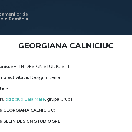
 oamenilor de
i din România
GEORGIANA CALNICIUC
nie:
SELIN DESIGN STUDIO SRL
u activitate:
Design interior
te:
-
ru
bizz.club Baia Mare
, grupa Grupa 1
e GEORGIANA CALNICIUC:
-
e SELIN DESIGN STUDIO SRL:
-