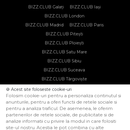
BIZZ.CLUB Galați
BIZZ.CLUB Iași
BIZZ.CLUB London
BIZZ.CLUB Madrid
BIZZ.CLUB Paris
BIZZ.CLUB Pitești
BIZZ.CLUB Ploiești
BIZZ.CLUB Satu Mare
BIZZ.CLUB Sibiu
BIZZ.CLUB Suceava
BIZZ.CLUB Târgoviște
BIZZ.CLUB Târgu Mureș
🍪 Acest site foloseste cookie-uri
Folosim cookie-uri pentru a personaliza continutul si
BIZZ.CLUB Timișoara
anunturile, pentru a oferi functii de retele sociale si
pentru a analiza traficul. De asemenea, le oferim
partenerilor de retele sociale, de publicitate si de
Notă de informare privind prelucrarea
analize informatii cu privire la modul in care folositi
datelor personale
site-ul nostru. Acestia le pot combina cu alte
Regulament de organizare și