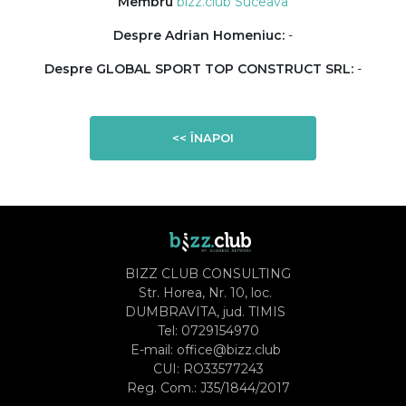
Membru
bizz.club Suceava
Despre Adrian Homeniuc:
-
Despre GLOBAL SPORT TOP CONSTRUCT SRL:
-
<< ÎNAPOI
BIZZ CLUB CONSULTING
Str. Horea, Nr. 10, loc.
DUMBRAVITA, jud. TIMIS
Tel:
0729154970
E-mail:
office@bizz.club
CUI: RO33577243
Reg. Com.: J35/1844/2017