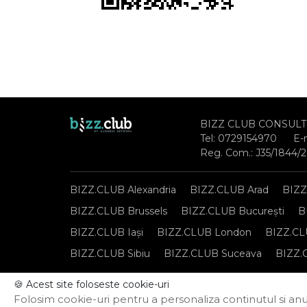
BIZZ CLUB CONSULT
Tel:
0729154970
E-
Reg. Com.: J35/1844/
BIZZ.CLUB Alexandria
BIZZ.CLUB Arad
BIZZ
BIZZ.CLUB Brussels
BIZZ.CLUB București
B
BIZZ.CLUB Iași
BIZZ.CLUB London
BIZZ.CL
BIZZ.CLUB Sibiu
BIZZ.CLUB Suceava
BIZZ.
🍪 Acest site foloseste cookie-uri
Notă de informare privind prelucrarea datelor per
Folosim cookie-uri pentru a personaliza continutul si anun