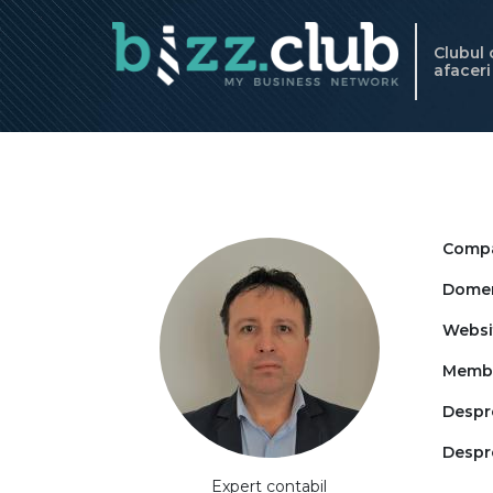
Clubul
afacer
Compa
Domeni
Websi
Memb
Despr
Despr
Expert contabil