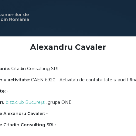
 oamenilor de
i din România
Alexandru Cavaler
nie:
Citadin Consulting SRL
u activitate:
CAEN 6920 - Activitati de contabilitate si audit fin
te:
-
ru
bizz.club București
, grupa ONE
e Alexandru Cavaler:
-
e Citadin Consulting SRL:
-