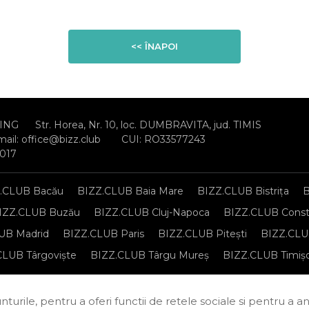
<< ÎNAPOI
ING
Str. Horea, Nr. 10, loc. DUMBRAVITA, jud. TIMIS
mail:
office@bizz.club
CUI: RO33577243
2017
.CLUB Bacău
BIZZ.CLUB Baia Mare
BIZZ.CLUB Bistrița
B
IZZ.CLUB Buzău
BIZZ.CLUB Cluj-Napoca
BIZZ.CLUB Const
UB Madrid
BIZZ.CLUB Paris
BIZZ.CLUB Pitești
BIZZ.CLUB
CLUB Târgoviște
BIZZ.CLUB Târgu Mureș
BIZZ.CLUB Timiș
sonale
Regulament de organizare și participare
Politica de c
turile, pentru a oferi functii de retele sociale si pentru a a