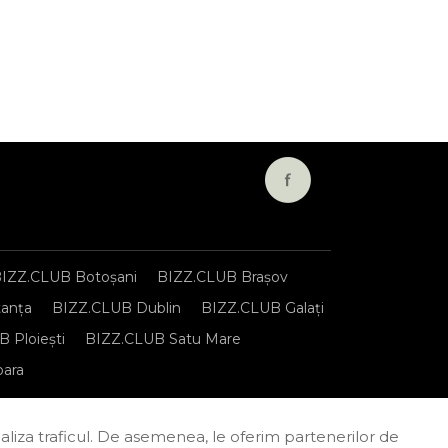
IZZ.CLUB Botoșani
BIZZ.CLUB Brașov
anța
BIZZ.CLUB Dublin
BIZZ.CLUB Galați
 Ploiești
BIZZ.CLUB Satu Mare
oara
onfidențialitate
Termeni și condiții
naliza traficul. De asemenea, le oferim partenerilor de