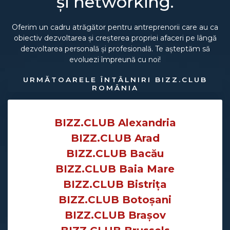
și networking.
Oferim un cadru atrăgător pentru antreprenorii care au ca
obiectiv dezvoltarea și creșterea propriei afaceri pe lângă
dezvoltarea personală și profesională. Te așteptăm să
evoluezi împreună cu noi!
URMĂTOARELE ÎNTÂLNIRI BIZZ.CLUB
ROMÂNIA
BIZZ.CLUB Alexandria
BIZZ.CLUB Arad
BIZZ.CLUB Bacău
BIZZ.CLUB Baia Mare
BIZZ.CLUB Bistrița
BIZZ.CLUB Botoșani
BIZZ.CLUB Brașov