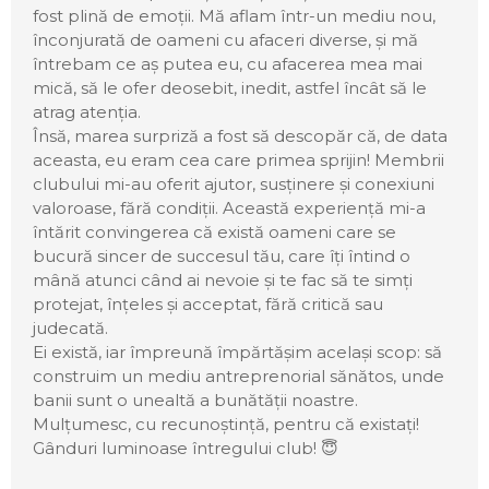
fost plină de emoții. Mă aflam într-un mediu nou,
înconjurată de oameni cu afaceri diverse, și mă
întrebam ce aș putea eu, cu afacerea mea mai
mică, să le ofer deosebit, inedit, astfel încât să le
atrag atenția.
Însă, marea surpriză a fost să descopăr că, de data
aceasta, eu eram cea care primea sprijin! Membrii
clubului mi-au oferit ajutor, susținere și conexiuni
valoroase, fără condiții. Această experiență mi-a
întărit convingerea că există oameni care se
bucură sincer de succesul tău, care îți întind o
mână atunci când ai nevoie și te fac să te simți
protejat, înțeles și acceptat, fără critică sau
judecată.
Ei există, iar împreună împărtășim același scop: să
construim un mediu antreprenorial sănătos, unde
banii sunt o unealtă a bunătății noastre.
Mulțumesc, cu recunoștință, pentru că existați!
Gânduri luminoase întregului club! 😇