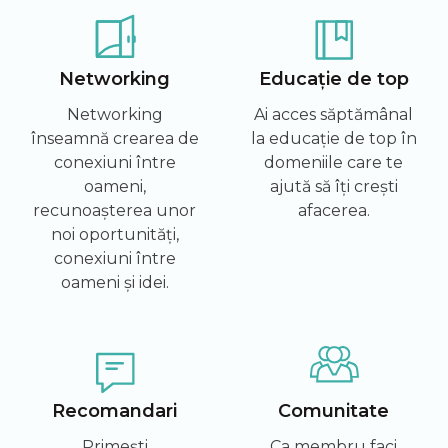
Networking
Educație de top
Networking
Ai acces săptămânal
înseamnă crearea de
la educație de top în
conexiuni între
domeniile care te
oameni,
ajută să îți crești
recunoașterea unor
afacerea.
noi oportunități,
conexiuni între
oameni și idei.
Recomandari
Comunitate
Primești
Ca membru faci