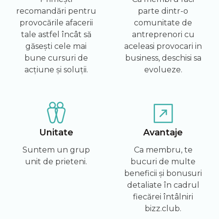
recomandări pentru
parte dintr-o
provocările afacerii
comunitate de
tale astfel încât să
antreprenori cu
găsești cele mai
aceleasi provocari in
bune cursuri de
business, deschisi sa
acțiune și soluții.
evolueze.
Unitate
Avantaje
Suntem un grup
Ca membru, te
unit de prieteni.
bucuri de multe
beneficii și bonusuri
detaliate în cadrul
fiecărei întâlniri
bizz.club.