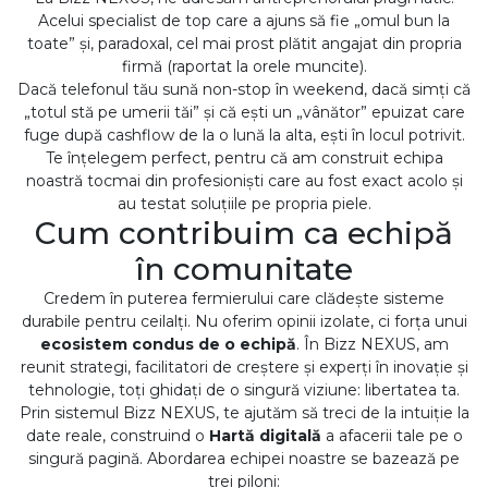
Acelui specialist de top care a ajuns să fie „omul bun la
toate” și, paradoxal, cel mai prost plătit angajat din propria
firmă (raportat la orele muncite).
Dacă telefonul tău sună non-stop în weekend, dacă simți că
„totul stă pe umerii tăi” și că ești un „vânător” epuizat care
fuge după cashflow de la o lună la alta, ești în locul potrivit.
Te înțelegem perfect, pentru că am construit echipa
noastră tocmai din profesioniști care au fost exact acolo și
au testat soluțiile pe propria piele.
Cum contribuim ca echipă
în comunitate
Credem în puterea fermierului care clădește sisteme
durabile pentru ceilalți. Nu oferim opinii izolate, ci forța unui
ecosistem condus de o echipă
. În Bizz NEXUS, am
reunit strategi, facilitatori de creștere și experți în inovație și
tehnologie, toți ghidați de o singură viziune: libertatea ta.
Prin sistemul Bizz NEXUS, te ajutăm să treci de la intuiție la
date reale, construind o
Hartă digitală
a afacerii tale pe o
singură pagină. Abordarea echipei noastre se bazează pe
trei piloni: