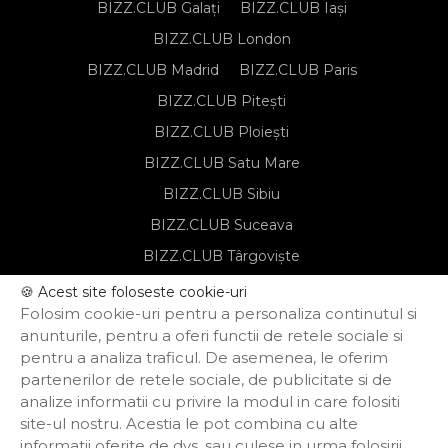
BIZZ.CLUB Galați
BIZZ.CLUB Iași
BIZZ.CLUB London
BIZZ.CLUB Madrid
BIZZ.CLUB Paris
BIZZ.CLUB Pitești
BIZZ.CLUB Ploiești
BIZZ.CLUB Satu Mare
BIZZ.CLUB Sibiu
BIZZ.CLUB Suceava
BIZZ.CLUB Târgoviște
BIZZ.CLUB Târgu Mureș
🍪 Acest site foloseste cookie-uri
Folosim cookie-uri pentru a personaliza continutul si
BIZZ.CLUB Timișoara
anunturile, pentru a oferi functii de retele sociale si
pentru a analiza traficul. De asemenea, le oferim
partenerilor de retele sociale, de publicitate si de
Notă de informare privind prelucrarea
analize informatii cu privire la modul in care folositi
datelor personale
site-ul nostru. Acestia le pot combina cu alte
Regulament de organizare și
informatii oferite de dvs. sau culese in urma folosirii
participare