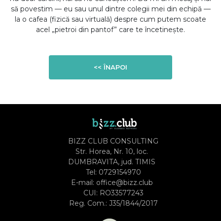
să povestim — eu sau unul dintre colegii mei din echipă —
la o cafea (fizică sau virtuală) despre cum putem scoate
acel „pietroi din pantof” care te încetinește.
<< ÎNAPOI
BIZZ CLUB CONSULTING
Str. Horea, Nr. 10, loc.
DUMBRAVITA, jud. TIMIS
Tel:
0729154970
E-mail:
office@bizz.club
CUI: RO33577243
Reg. Com.: J35/1844/2017