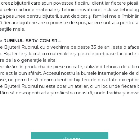
 creez bijuterii care spun povestea fiecărui client iar fiecare piesă
nd cele mai bune materiale și tehnici inovatoare, inclusiv tehnolog
gă pasiunea pentru bijuterii, sunt dedicat și familiei mele, îmbin
 fiecare bijuterie are o poveste de spus, iar eu sunt aici pentru a a
eațiile mele.
e RUBINUL-SERV-COM SRL:
e Bijuterii Rubinul, cu o vechime de peste 33 de ani, este o aface
ri. Bijuteriile și lucrul cu materialele și pietrele prețioase fac pa
e de la o generație la alta.
cializăm în producția de piese unicate, utilizând tehnica de ultim
proiect la bun sfârșit. Accesul nostru la bursele internaționale de 
se, ne permite să oferim clienților bijuterii de o calitate excepțion
e Bijuterii Rubinul nu este doar un atelier, ci un loc unde fiecare 
ităm să descoperiți arta și măiestria noastră, unde tradiția și inov