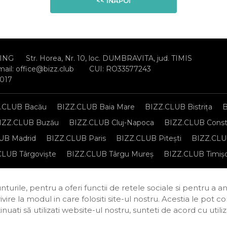
<< ÎNAPOI
ING
Str. Horea, Nr. 10, loc. DUMBRAVITA, jud. TIMIS
mail:
office@bizz.club
CUI: RO33577243
2017
.CLUB Bacău
BIZZ.CLUB Baia Mare
BIZZ.CLUB Bistrița
B
IZZ.CLUB Buzău
BIZZ.CLUB Cluj-Napoca
BIZZ.CLUB Const
UB Madrid
BIZZ.CLUB Paris
BIZZ.CLUB Pitești
BIZZ.CLUB
CLUB Târgoviște
BIZZ.CLUB Târgu Mureș
BIZZ.CLUB Timiș
sonale
Regulament de organizare și participare
Politica de c
turile, pentru a oferi functii de retele sociale si pentru a a
rivire la modul in care folositi site-ul nostru. Acestia le pot 
continuati să utilizati website-ul nostru, sunteti de acord cu u