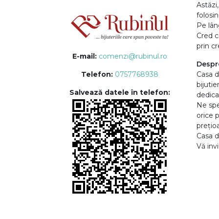
Astăzi,
folosi
Pe lân
Cred că
prin cr
E-mail:
comenzi@rubinul.ro
Despr
Telefon:
0757768938
Casa d
bijutie
Salvează datele în telefon:
dedicar
Ne spe
orice 
prețioa
Casa d
Vă inv