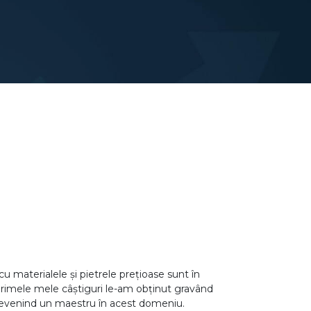
 cu materialele și pietrele prețioase sunt în
rimele mele câștiguri le-am obținut gravând
i, devenind un maestru în acest domeniu.