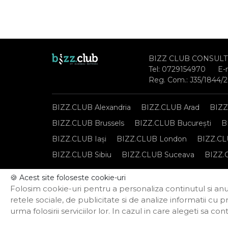
BIZZ CLUB CONSULT
Tel:
0729154970
E-
Reg. Com.: J35/1844/
BIZZ.CLUB Alexandria
BIZZ.CLUB Arad
BIZZ
BIZZ.CLUB Brussels
BIZZ.CLUB București
B
BIZZ.CLUB Iași
BIZZ.CLUB London
BIZZ.CL
BIZZ.CLUB Sibiu
BIZZ.CLUB Suceava
BIZZ.
🍪 Acest site foloseste cookie-uri
Notă de informare privind prelucrarea datelor per
Folosim cookie-uri pentru a personaliza continutul si anun
Politica privind funcționarea cookie-urilor
retele sociale, de publicitate si de analize informatii cu p
urma folosirii serviciilor lor. In cazul in care alegeti sa 
Powered by Termene.ro