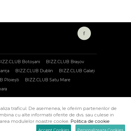
IZZ.CLUB Botoșani
BIZZ.CLUB Brașov
anța
BIZZ.CLUB Dublin
BIZZ.CLUB Galați
 Ploiești
BIZZ.CLUB Satu Mare
oara
onfidențialitate
Termeni și condiții
naliza traficul. De asemenea, le oferim partenerilor de
combina cu alte informatii oferite de dvs. sau culese in
tilizarea modulelor noastre cookie.
Politica de cookie
Accept Cookies
Personalizeaza Cookies