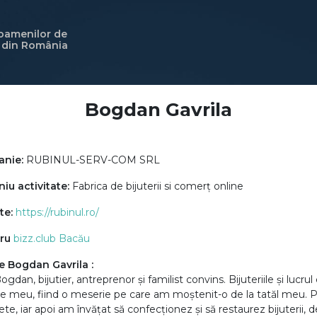
 oamenilor de
i din România
Bogdan Gavrila
nie:
RUBINUL-SERV-COM SRL
u activitate:
Fabrica de bijuterii si comerț online
te:
https://rubinul.ro/
ru
bizz.club Bacău
e Bogdan Gavrila :
gdan, bijutier, antreprenor și familist convins. Bijuteriile și lucrul
e meu, fiind o meserie pe care am moștenit-o de la tatăl meu. P
ete, iar apoi am învățat să confecționez și să restaurez bijuteri