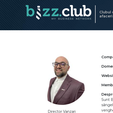
Clubul
afacer
Compa
Domeni
Websi
Memb
Despr
Sunt Bo
sângel
verigh
Director Vanzari