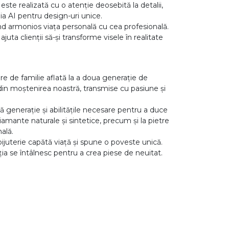
 este realizată cu o atenție deosebită la detalii,
ia AI pentru design-uri unice.
ând armonios viața personală cu cea profesională.
juta clienții să-și transforme visele în realitate
re de familie aflată la a doua generație de
rte din moștenirea noastră, transmise cu pasiune și
ă generație și abilitățile necesare pentru a duce
diamante naturale și sintetice, precum și la pietre
ală.
bijuterie capătă viață și spune o poveste unică.
ația se întâlnesc pentru a crea piese de neuitat.