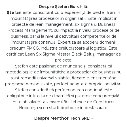
Despre Ștefan Burchilă:
Ştefan
este consultant cu o experiență de peste 15 ani în
îmbunătățirea proceselor în organizații. Este implicat în
proiecte de lean management, six sigma și Business
Process Management, cu impact la nivelul proceselor de
business, dar și la nivelul dezvoltării competențelor de
îmbunătățire continuă. Expertiza sa acoperă domenii
precum FMCG, industria prelucrătoare și logistică. Este
certificat Lean Six Sigma Master Black Belt și manager de
proiecte.
Ştefan este pasionat de munca sa și consideră că
metodologiile de îmbunătățire a proceselor de business nu
sunt remedii universal valabile, fiecare client meritând
programe personalizate, perfect adaptate propriei activități.
Ştefan consideră că perfecționarea continuă este
obligatorie într-o lume dinamică și puternic concurențială.
Este absolvent a Universității Tehnice de Construcții
București și cu studii doctorale în desfasurare.
Despre Menthor Tech SRL:
-