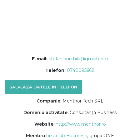
E-mail:
stefan.burchila@gmail.com
Telefon:
0740095668
SALVEAZĂ DATELE ÎN TELEFON
Companie:
Menthor Tech SRL
Domeniu activitate:
Consultanță Business
Website:
http://www.menthor.ro
Membru
bizz.club București
, grupa ONE