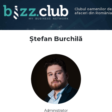
Clubul oamenilor de
afaceri din România
Ștefan Burchilă
Administrator