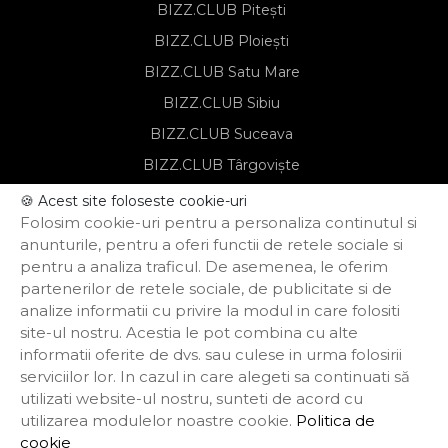
BIZZ.CLUB Pitești
BIZZ.CLUB Ploiești
BIZZ.CLUB Satu Mare
BIZZ.CLUB Sibiu
BIZZ.CLUB Suceava
BIZZ.CLUB Târgoviște
BIZZ.CLUB Târgu Mureș
🍪 Acest site foloseste cookie-uri
Folosim cookie-uri pentru a personaliza continutul si
BIZZ.CLUB Timișoara
anunturile, pentru a oferi functii de retele sociale si
pentru a analiza traficul. De asemenea, le oferim
partenerilor de retele sociale, de publicitate si de
Notă de informare privind prelucrarea
analize informatii cu privire la modul in care folositi
datelor personale
site-ul nostru. Acestia le pot combina cu alte
Regulament de organizare și
informatii oferite de dvs. sau culese in urma folosirii
participare
Politica de confidențialitate
serviciilor lor. In cazul in care alegeti sa continuati să
Termeni și condiții
utilizati website-ul nostru, sunteti de acord cu
Politica privind funcționarea cookie-urilor
utilizarea modulelor noastre cookie.
Politica de
cookie