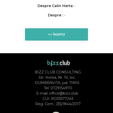
Despre Calin Herta:
-
Despre :
-
<< ÎNAPOI
BIZZ CLUB CONSULTING
Str. Horea, Nr. 10, loc.
DUMBRAVITA, jud. TIMIS
Tel:
0729154970
E-mail:
office@bizz.club
CUI: RO33577243
Reg. Com.: J35/1844/2017