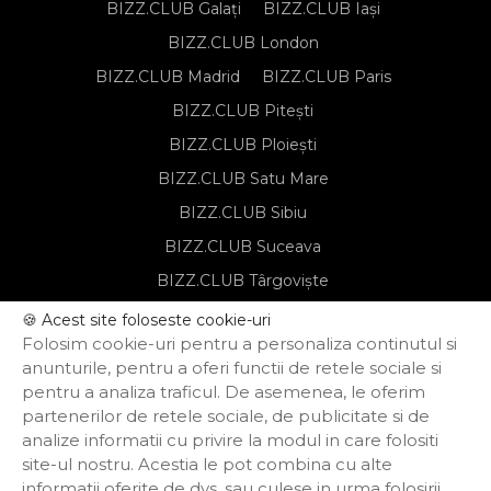
BIZZ.CLUB Galați
BIZZ.CLUB Iași
BIZZ.CLUB London
BIZZ.CLUB Madrid
BIZZ.CLUB Paris
BIZZ.CLUB Pitești
BIZZ.CLUB Ploiești
BIZZ.CLUB Satu Mare
BIZZ.CLUB Sibiu
BIZZ.CLUB Suceava
BIZZ.CLUB Târgoviște
BIZZ.CLUB Târgu Mureș
🍪 Acest site foloseste cookie-uri
Folosim cookie-uri pentru a personaliza continutul si
BIZZ.CLUB Timișoara
anunturile, pentru a oferi functii de retele sociale si
pentru a analiza traficul. De asemenea, le oferim
partenerilor de retele sociale, de publicitate si de
Notă de informare privind prelucrarea
analize informatii cu privire la modul in care folositi
datelor personale
site-ul nostru. Acestia le pot combina cu alte
Regulament de organizare și
informatii oferite de dvs. sau culese in urma folosirii
participare