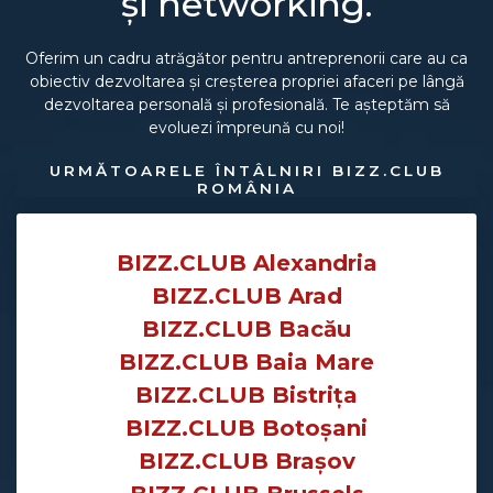
și networking.
Oferim un cadru atrăgător pentru antreprenorii care au ca
obiectiv dezvoltarea și creșterea propriei afaceri pe lângă
dezvoltarea personală și profesională. Te așteptăm să
evoluezi împreună cu noi!
URMĂTOARELE ÎNTÂLNIRI BIZZ.CLUB
ROMÂNIA
BIZZ.CLUB Alexandria
BIZZ.CLUB Arad
BIZZ.CLUB Bacău
BIZZ.CLUB Baia Mare
BIZZ.CLUB Bistrița
BIZZ.CLUB Botoșani
BIZZ.CLUB Brașov