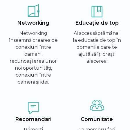
Networking
Educație de top
Networking
Ai acces săptămânal
înseamnă crearea de
la educație de top în
conexiuni între
domeniile care te
oameni,
ajută să îți crești
recunoașterea unor
afacerea.
noi oportunități,
conexiuni între
oameni și idei.
Recomandari
Comunitate
Primești
Ca membru faci