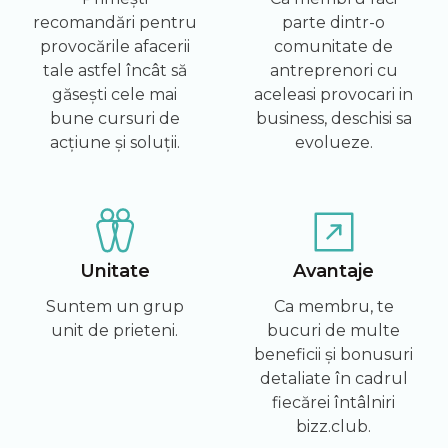
recomandări pentru
parte dintr-o
provocările afacerii
comunitate de
tale astfel încât să
antreprenori cu
găsești cele mai
aceleasi provocari in
bune cursuri de
business, deschisi sa
acțiune și soluții.
evolueze.
Unitate
Avantaje
Suntem un grup
Ca membru, te
unit de prieteni.
bucuri de multe
beneficii și bonusuri
detaliate în cadrul
fiecărei întâlniri
bizz.club.