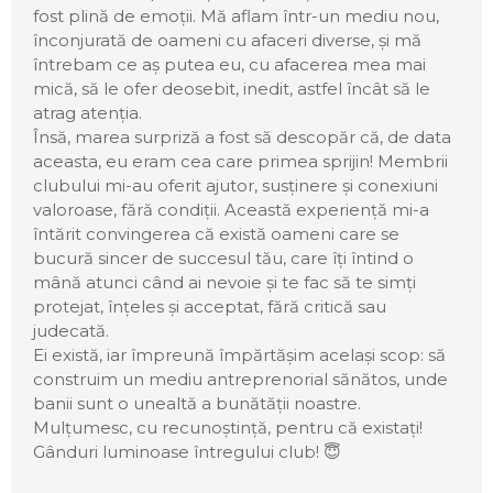
fost plină de emoții. Mă aflam într-un mediu nou,
înconjurată de oameni cu afaceri diverse, și mă
întrebam ce aș putea eu, cu afacerea mea mai
mică, să le ofer deosebit, inedit, astfel încât să le
atrag atenția.
Însă, marea surpriză a fost să descopăr că, de data
aceasta, eu eram cea care primea sprijin! Membrii
clubului mi-au oferit ajutor, susținere și conexiuni
valoroase, fără condiții. Această experiență mi-a
întărit convingerea că există oameni care se
bucură sincer de succesul tău, care îți întind o
mână atunci când ai nevoie și te fac să te simți
protejat, înțeles și acceptat, fără critică sau
judecată.
Ei există, iar împreună împărtășim același scop: să
construim un mediu antreprenorial sănătos, unde
banii sunt o unealtă a bunătății noastre.
Mulțumesc, cu recunoștință, pentru că existați!
Gânduri luminoase întregului club! 😇