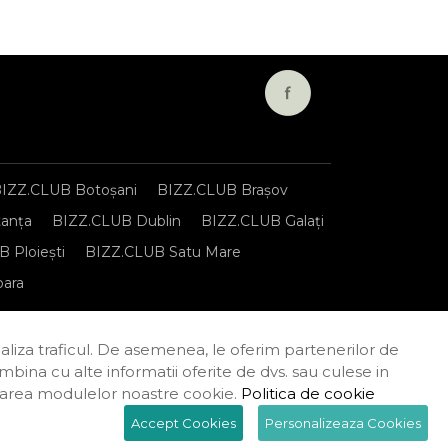
IZZ.CLUB Botoșani
BIZZ.CLUB Brașov
anța
BIZZ.CLUB Dublin
BIZZ.CLUB Galați
 Ploiești
BIZZ.CLUB Satu Mare
oara
onfidențialitate
Termeni și condiții
naliza traficul. De asemenea, le oferim partenerilor de
combina cu alte informatii oferite de dvs. sau culese in
tilizarea modulelor noastre cookie.
Politica de cookie
Accept Cookies
Personalizeaza Cookies