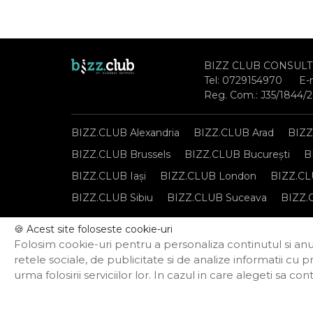
BIZZ CLUB CONSULT
Tel:
0729154970
E-
Reg. Com.: J35/1844/
BIZZ.CLUB Alexandria
BIZZ.CLUB Arad
BIZZ
BIZZ.CLUB Brussels
BIZZ.CLUB București
B
BIZZ.CLUB Iași
BIZZ.CLUB London
BIZZ.CL
BIZZ.CLUB Sibiu
BIZZ.CLUB Suceava
BIZZ.
🍪 Acest site foloseste cookie-uri
Notă de informare privind prelucrarea datelor per
Folosim cookie-uri pentru a personaliza continutul si anun
Politica privind funcționarea cookie-urilor
retele sociale, de publicitate si de analize informatii cu p
urma folosirii serviciilor lor. In cazul in care alegeti sa 
Powered by Termene.ro