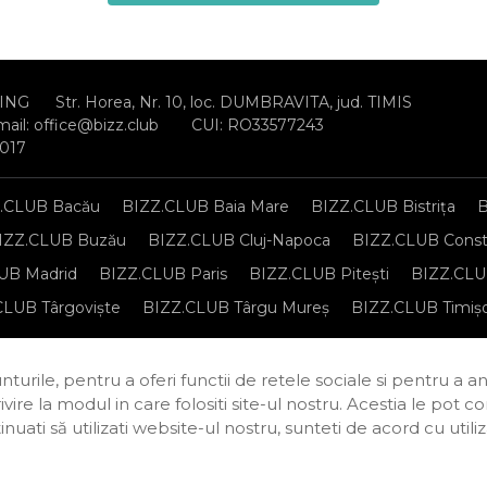
ING
Str. Horea, Nr. 10, loc. DUMBRAVITA, jud. TIMIS
mail:
office@bizz.club
CUI: RO33577243
2017
.CLUB Bacău
BIZZ.CLUB Baia Mare
BIZZ.CLUB Bistrița
B
IZZ.CLUB Buzău
BIZZ.CLUB Cluj-Napoca
BIZZ.CLUB Const
UB Madrid
BIZZ.CLUB Paris
BIZZ.CLUB Pitești
BIZZ.CLUB
CLUB Târgoviște
BIZZ.CLUB Târgu Mureș
BIZZ.CLUB Timiș
sonale
Regulament de organizare și participare
Politica de c
turile, pentru a oferi functii de retele sociale si pentru a a
rivire la modul in care folositi site-ul nostru. Acestia le pot 
continuati să utilizati website-ul nostru, sunteti de acord cu u