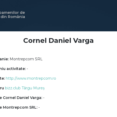
 oamenilor de
i din România
Cornel Daniel Varga
nie:
Montrepcom SRL
u activitate:
-
te:
http://www.montrepcom.ro
ru
bizz.club Târgu Mureș
e Cornel Daniel Varga:
-
e Montrepcom SRL:
-