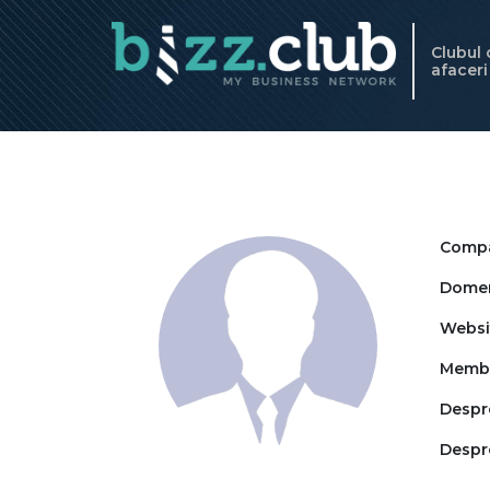
Clubul
afacer
Compa
Domeni
Websi
Memb
Despr
Despr