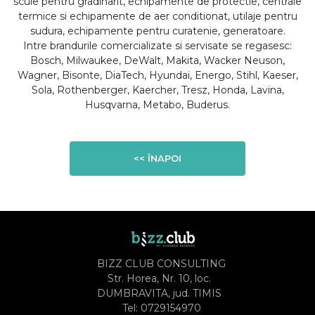
scule pentru gradinarit, echipamente de protectie, centrale
termice si echipamente de aer conditionat, utilaje pentru
sudura, echipamente pentru curatenie, generatoare.
Intre brandurile comercializate si servisate se regasesc:
Bosch, Milwaukee, DeWalt, Makita, Wacker Neuson,
Wagner, Bisonte, DiaTech, Hyundai, Energo, Stihl, Kaeser,
Sola, Rothenberger, Kaercher, Tresz, Honda, Lavina,
Husqvarna, Metabo, Buderus.
<< ÎNAPOI
BIZZ CLUB CONSULTING
Str. Horea, Nr. 10, loc.
DUMBRAVITA, jud. TIMIS
Tel:
0729154970