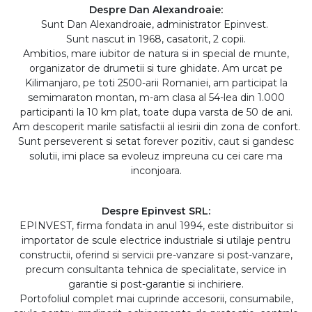
Despre Dan Alexandroaie:
Sunt Dan Alexandroaie, administrator Epinvest.
Sunt nascut in 1968, casatorit, 2 copii.
Ambitios, mare iubitor de natura si in special de munte,
organizator de drumetii si ture ghidate. Am urcat pe
Kilimanjaro, pe toti 2500-arii Romaniei, am participat la
semimaraton montan, m-am clasa al 54-lea din 1.000
participanti la 10 km plat, toate dupa varsta de 50 de ani.
Am descoperit marile satisfactii al iesirii din zona de confort.
Sunt perseverent si setat forever pozitiv, caut si gandesc
solutii, imi place sa evoleuz impreuna cu cei care ma
inconjoara.
Despre Epinvest SRL:
EPINVEST, firma fondata in anul 1994, este distribuitor si
importator de scule electrice industriale si utilaje pentru
constructii, oferind si servicii pre-vanzare si post-vanzare,
precum consultanta tehnica de specialitate, service in
garantie si post-garantie si inchiriere.
Portofoliul complet mai cuprinde accesorii, consumabile,