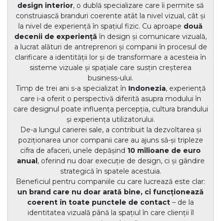
design interior
, o dublă specializare care îi permite să
construiască branduri coerente atât la nivel vizual, cât și
la nivel de experiență în spațiul fizic. Cu aproape
două
decenii de experiență
în design și comunicare vizuală,
a lucrat alături de antreprenori și companii în procesul de
clarificare a identității lor și de transformare a acesteia în
sisteme vizuale și spațiale care susțin creșterea
business-ului.
Timp de trei ani s-a specializat în
Indonezia
, experiență
care i-a oferit o perspectivă diferită asupra modului în
care designul poate influența percepția, cultura brandului
și experiența utilizatorului.
De-a lungul carierei sale, a contribuit la dezvoltarea și
poziționarea unor companii care au ajuns să-și tripleze
cifra de afaceri, unele depășind
10 milioane de euro
anual
, oferind nu doar execuție de design, ci și gândire
strategică în spatele acestuia.
Beneficiul pentru companiile cu care lucrează este clar:
un brand care nu doar arată bine, ci funcționează
coerent în toate punctele de contact
– de la
identitatea vizuală până la spațiul în care clienții îl