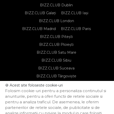
BIZZ.CLUB Dublin
BIZZ.CLUB Galați
BIZZ.CLUB Iași
BIZZ.CLUB London
BIZZ.CLUB Madrid
BIZZ.CLUB Paris
BIZZ.CLUB Pitești
BIZZ.CLUB Ploiești
BIZZ.CLUB Satu Mare
BIZZ.CLUB Sibiu
BIZZ.CLUB Suceava
BIZZ.CLUB Târgoviște
BIZZ.CLUB Târgu Mureș
🍪 Acest site foloseste cookie-uri
Folosim cookie-uri pentru a personaliza continutul si
BIZZ.CLUB Timișoara
anunturile, pentru a oferi functii de retele sociale si
pentru a analiza traficul. De asemenea, le oferim
partenerilor de retele sociale, de publicitate si de
Notă de informare privind prelucrarea
analize informatii cu privire la modul in care folositi
datelor personale