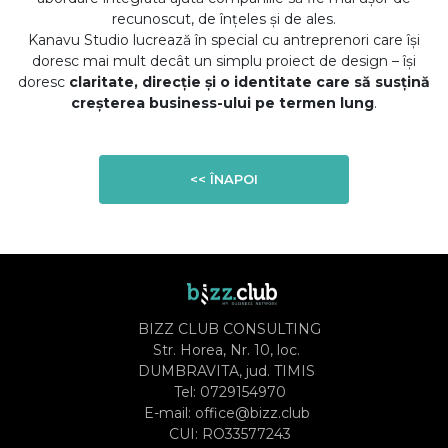
recunoscut, de înțeles și de ales.
Kanavu Studio lucrează în special cu antreprenori care își
doresc mai mult decât un simplu proiect de design – își
doresc
claritate, direcție și o identitate care să susțină
creșterea business-ului pe termen lung
.
<< ÎNAPOI
BIZZ CLUB CONSULTING
Str. Horea, Nr. 10, loc.
DUMBRAVITA, jud. TIMIS
Tel:
0729154970
E-mail:
office@bizz.club
CUI: RO33577243