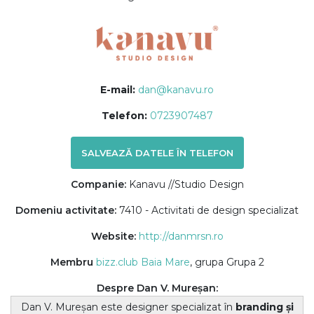
E-mail:
dan@kanavu.ro
Telefon:
0723907487
SALVEAZĂ DATELE ÎN TELEFON
Companie:
Kanavu //Studio Design
Domeniu activitate:
7410 - Activitati de design specializat
Website:
http://danmrsn.ro
Membru
bizz.club Baia Mare
, grupa Grupa 2
Despre Dan V. Mureșan:
Dan V. Mureșan este designer specializat în
branding și