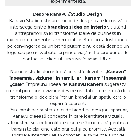
experimentează.
Despre Kanavu //Studio Design:
Kanavu Studio este un studio de design care lucrează la
intersecția dintre
branding și design interior
, ajutând
antreprenorii să își transforme ideile de business în
experiențe coerente și memorabile. Studioul a fost fondat
pe convingerea că un brand puternic nu există doar pe un
logo sau pe un website, ci prinde viață în fiecare punct de
contact cu clientul – inclusiv în spațiul fizic.
Numele studioului reflectă această filozofie:
„Kanavu”
înseamnă „viziune” în tamil, iar „kanem” înseamnă
„cale”
. Împreună, ideea de
Kanavu Kanem
sugerează
drumul prin care o viziune devine realitate – o metodă de a
transforma o idee clară într-un brand și un spațiu care o
exprimă coerent.
Prin combinarea strategiei de brand cu designul spațiilor,
Kanavu creează concepte în care identitatea vizuală,
atmosfera și funcționalitatea lucrează împreună pentru a
transmite clar cine este brandul și ce promite. Această
abordare integrată ajută companiile să fie mai ușor de