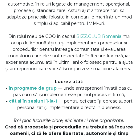
automotive, în roluri legate de management operațional,
procese și standardizare. Astăzi ajut antreprenorii să
adapteze principiile folosite în companiile mari într-un mod
simplu și aplicabil pentru IMM-uri.
Din rolul meu de COO în cadrul
BIZZ.CLUB România
mă
ocup de îmbunătățirea și implementarea proceselor și
procedurilor pentru întreaga comunitate și evaluarea
modului în care ele sunt respectate în fiecare franciză, iar
experiența acumulată în ultimii ani o folosesc pentru a ajuta
și antreprenorii care vor să își organizeze mai bine afacerea.
Lucrez atât:
•
în programe de grup
— unde antreprenorii învață pas cu
pas cum să își implementeze primul proces în firmă,
•
cât și în sesiuni 1-la-1
— pentru cei care își doresc suport
personalizat și implementare directă în business.
Îmi plac lucrurile clare, eficiente și bine organizate.
Cred că procesele și procedurile nu trebuie să încurce
oamenii, ci să le ofere libertate, autonomie și timp