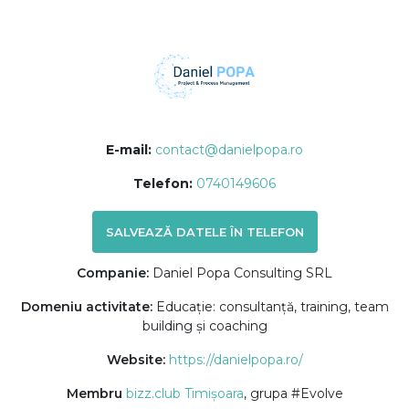
E-mail:
contact@danielpopa.ro
Telefon:
0740149606
SALVEAZĂ DATELE ÎN TELEFON
Companie:
Daniel Popa Consulting SRL
Domeniu activitate:
Educație: consultanță, training, team
building și coaching
Website:
https://danielpopa.ro/
Membru
bizz.club Timișoara
, grupa #Evolve