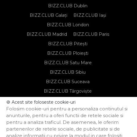
BIZZ.CLUB Dublin
BIZZ.CLUB Galați
BIZZ.CLUB Iași
BIZZ.CLUB London
BIZZ.CLUB Madrid
BIZZ.CLUB Paris
BIZZ.CLUB Pitești
BIZZ.CLUB Ploiești
BIZZ.CLUB Satu Mare
BIZZ.CLUB Sibiu
BIZZ.CLUB Suceava
BIZZ.CLUB Târgoviște
BIZZ.CLUB Târgu Mureș
🍪 Acest site foloseste cookie-uri
Folosim cookie-uri pentru a personaliza continutul si
BIZZ.CLUB Timișoara
anunturile, pentru a oferi functii de retele sociale si
pentru a analiza traficul. De asemenea, le oferim
partenerilor de retele sociale, de publicitate si de
Notă de informare privind prelucrarea
analize informatii cu privire la modul in care folositi
datelor personale