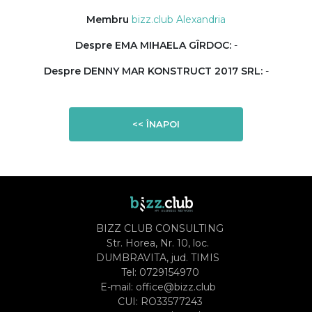
Membru
bizz.club Alexandria
Despre EMA MIHAELA GÎRDOC:
-
Despre DENNY MAR KONSTRUCT 2017 SRL:
-
<< ÎNAPOI
BIZZ CLUB CONSULTING
Str. Horea, Nr. 10, loc.
DUMBRAVITA, jud. TIMIS
Tel:
0729154970
E-mail:
office@bizz.club
CUI: RO33577243