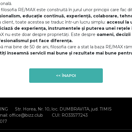
ională.
 filosofia RE/MAX este construită în jurul unor principii care fac di
ionalism, educație continuă, experiență, colaborare, tehno
 client, toate acestea se traduc într-un lucru simplu:
accesul la 
ciază de experiența, instrumentele și puterea unei rețele 
 nu este doar despre proprietăți. Este despre
oameni, decizii 
fesionalismul pot face diferența.
pă mai bine de 50 de ani, filosofia care a stat la baza RE/MAX răm
iți înseamnă servicii mai bune și rezultate mai bune pentru
<< ÎNAPOI
ING
Str. Horea, Nr. 10, loc. DUMBRAVITA, jud. TIMIS
mail:
office@bizz.club
CUI: RO33577243
2017