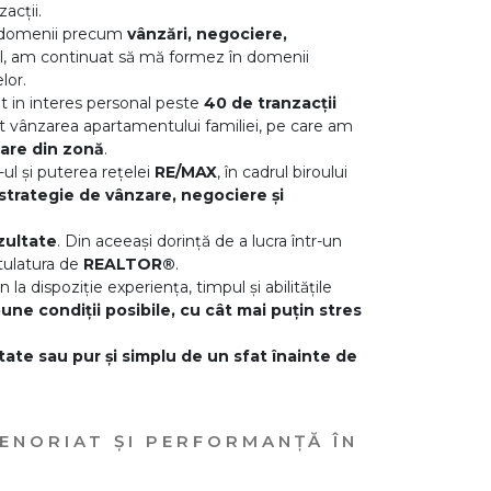
acții.
n domenii precum
vânzări, negociere,
lel, am continuat să mă formez în domenii
lor.
t in interes personal peste
40 de tranzacții
st vânzarea apartamentului familiei, pe care am
lare din zonă
.
ul și puterea rețelei
RE/MAX
, în cadrul biroului
strategie de vânzare, negociere și
zultate
. Din aceeași dorință de a lucra într-un
itulatura de
REALTOR®
.
pun la dispoziție experiența, timpul și abilitățile
bune condiții posibile, cu cât mai puțin stres
ate sau pur și simplu de un sfat înainte de
RENORIAT ȘI PERFORMANȚĂ ÎN