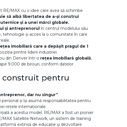
ndat RE/MAX cu o idee care avea să schimbe
ie să aibă libertatea de a-și construi
puternice și a unei mărci globale.
l și antreprenorul
în centrul modelului său
 tehnologie și acces la o comunitate în care
reale.
ețea imobiliară care a depășit pragul de 1
oziția printre liderii industriei.
rou din Denver într-o
rețea imobiliară globală
,
roape 9.000 de birouri, conform datelor
 construit pentru
antreprenor, dar nu singur”
.
d personal și își asumă responsabilitatea pentru
ei rețele internaționale.
ială a acestui model. RE/MAX a fost un pionier
 RE/MAX Satellite Network, un sistem de training
platformă extinsă de educație și dezvoltare