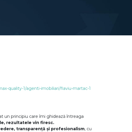
ax-quality-1/agenti-imobiliari/flaviu-martac-1
at un principiu care îmi ghidează întreaga
, rezultatele vin firesc.
redere, transparență și profesionalism
, cu