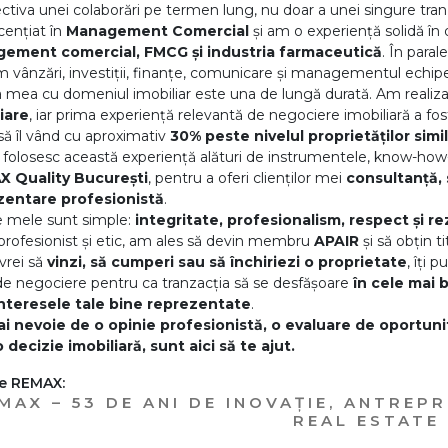
ctiva unei colaborări pe termen lung, nu doar a unei singure tranz
icențiat în
Management Comercial
și am o experiență solidă î
ement comercial, FMCG și industria farmaceutică
. În para
 vânzări, investiții, finanțe, comunicare și managementul echipe
a mea cu domeniul imobiliar este una de lungă durată. Am realiza
iare
, iar prima experiență relevantă de negociere imobiliară a fo
 să îl vând cu aproximativ
30% peste nivelul proprietăților simi
, folosesc această experiență alături de instrumentele, know-how-
X Quality București
, pentru a oferi clienților mei
consultanță, 
zentare profesionistă
.
le mele sunt simple:
integritate, profesionalism, respect și re
profesionist și etic, am ales să devin membru
APAIR
și să obțin t
 vrei să
vinzi, să cumperi sau să închiriezi o proprietate
, îți 
e negociere pentru ca tranzacția să se desfășoare
în cele mai 
interesele tale bine reprezentate
.
i nevoie de o opinie profesionistă, o evaluare de oportunit
o decizie imobiliară, sunt aici să te ajut.
e REMAX:
MAX – 53 DE ANI DE INOVAȚIE, ANTREP
REAL ESTATE