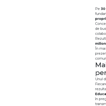
Pe
30
fundam
propri
Concep
de bus
colabo
Rezult
milion
În mai
prezen
comun
Mai
pe
Unul d
Fiecar
rezult
Educa
în pre
transm