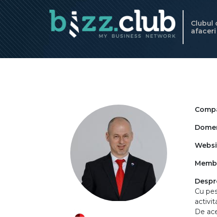
Clubul
afacer
Compa
Domeni
Websi
Memb
Despre
Cu pe
activit
De ace