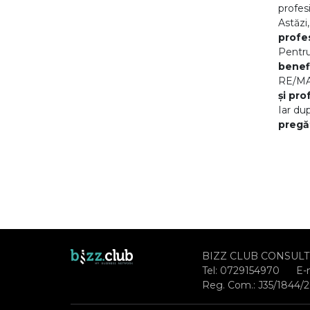
profes
Astăzi,
profes
Pentru
benefi
RE/MAX
și pro
Iar du
pregăt
BIZZ CLUB CONSULT
Tel:
0729154970
E-
Reg. Com.: J35/1844/