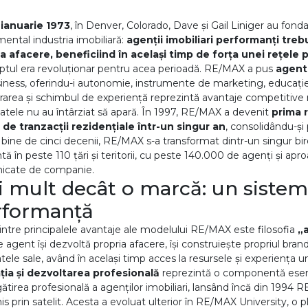
 ianuarie 1973
, în Denver, Colorado, Dave și Gail Liniger au fo
ental industria imobiliară:
agenții imobiliari performanți trebu
a afacere, beneficiind în același timp de forța unei rețele 
tul era revoluționar pentru acea perioadă. RE/MAX a pus
agentu
iness, oferindu-i autonomie, instrumente de marketing, educație,
rarea și schimbul de experiență reprezintă avantaje competitive 
atele nu au întârziat să apară. În 1997, RE/MAX a devenit
prima r
 de tranzacții rezidențiale într-un singur an
, consolidându-și p
 bine de cinci decenii, RE/MAX s-a transformat dintr-un singur bi
tă în peste 110 țări și teritorii, cu peste 140.000 de agenți și ap
icate de companie.
 mult decât o marcă: un sistem
rformanță
intre principalele avantaje ale modelului RE/MAX este filosofia
„
e agent își dezvoltă propria afacere, își construiește propriul bran
atele sale, având în același timp acces la resursele și experiența un
ția și dezvoltarea profesională
reprezintă o componentă esenț
gătirea profesională a agenților imobiliari, lansând încă din 1994
is prin satelit. Acesta a evoluat ulterior în RE/MAX University, o 