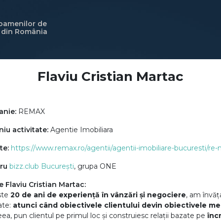
 oamenilor de
i din România
Flaviu Cristian Martac
nie:
REMAX
u activitate:
Agentie Imobiliara
te:
https://www.remax.ro/agentii/agentii-imobiliare-bucuresti/re-m
ru
bizz.club București
, grupa ONE
 Flaviu Cristian Martac:
ste
20 de ani de experiență în vânzări și negociere
, am învăț
ate:
atunci când obiectivele clientului devin obiectivele mele
ea, pun clientul pe primul loc și construiesc relații bazate pe
înc