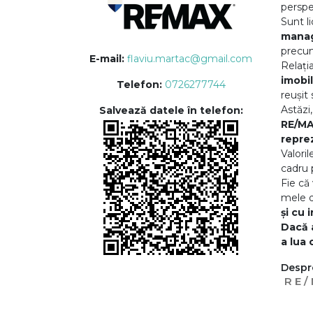
perspe
Sunt l
manag
precum
E-mail:
flaviu.martac@gmail.com
Relați
imobil
Telefon:
0726277744
reușit
Astăzi
Salvează datele în telefon:
RE/MA
repre
Valori
cadru 
Fie că
mele d
și cu 
Dacă a
a lua 
Despr
RE/