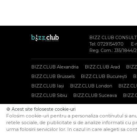
BIZZ CLUB CONSULT
Tel:
0729154970
E-
Reg. Com.: J35/1844/
BIZZ.CLUB Alexandria
BIZZ.CLUB Arad
BIZZ
BIZZ.CLUB Brussels
BIZZ.CLUB București
B
BIZZ.CLUB Iași
BIZZ.CLUB London
BIZZ.CL
BIZZ.CLUB Sibiu
BIZZ.CLUB Suceava
BIZZ.
🍪 Acest site foloseste cookie-uri
Notă de informare privind prelucrarea datelor per
Folosim cookie-uri pentru a personaliza continutul si anun
Politica privind funcționarea cookie-urilor
retele sociale, de publicitate si de analize informatii cu p
urma folosirii serviciilor lor. In cazul in care alegeti sa 