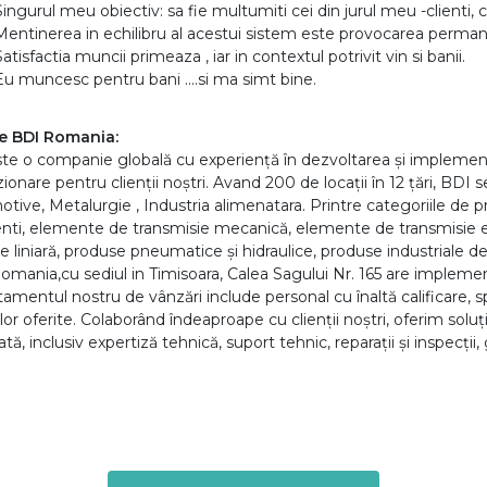
Singurul meu obiectiv: sa fie multumiti cei din jurul meu -clienti, c
Mentinerea in echilibru al acestui sistem este provocarea perman
Satisfactia muncii primeaza , iar in contextul potrivit vin si banii.
Eu muncesc pentru bani ....si ma simt bine.
e BDI Romania:
te o companie globală cu experiență în dezvoltarea și implementar
ionare pentru clienții noștri. Avand 200 de locații în 12 țări, BDI s
tive, Metalurgie , Industria alimenatara. Printre categoriile de
enti, elemente de transmisie mecanică, elemente de transmisie el
e liniară, produse pneumatice și hidraulice, produse industriale de
mania,cu sediul in Timisoara, Calea Sagului Nr. 165 are imple
amentul nostru de vânzări include personal cu înaltă calificare, s
ilor oferite. Colaborând îndeaproape cu clienții noștri, oferim soluți
ă, inclusiv expertiză tehnică, suport tehnic, reparații și inspecții,