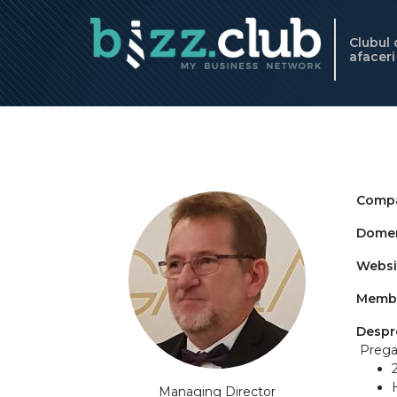
Clubul
afacer
Compa
Domeni
Websi
Memb
Despr
Pregat
Managing Director