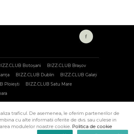
IZZ.CLUB Botoșani
BIZZ.CLUB Brașov
anța
BIZZ.CLUB Dublin
BIZZ.CLUB Galați
 Ploiești
BIZZ.CLUB Satu Mare
oara
onfidențialitate
Termeni și condiții
naliza traficul. De asemenea, le oferim partenerilor de
combina cu alte informatii oferite de dvs. sau culese in
tilizarea modulelor noastre cookie.
Politica de cookie