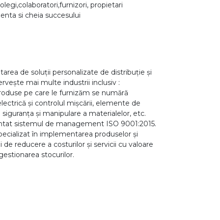
olegi,colaboratori,furnizori, propietari
enta si cheia succesului
ea de soluții personalizate de distribuție și
ervește mai multe industrii inclusiv :
 produse pe care le furnizăm se numără
ectrică și controlul mișcării, elemente de
 siguranța și manipulare a materialelor, etc.
mentat sistemul de management ISO 9001:2015.
pecializat în implementarea produselor și
i de reducere a costurilor și servicii cu valoare
 gestionarea stocurilor.