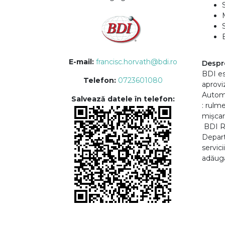
E-mail:
francisc.horvath@bdi.ro
Despr
BDI es
Telefon:
0723601080
aproviz
Automo
Salvează datele în telefon:
: rulm
mișcar
BDI Ro
Depart
servici
adăugat