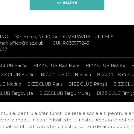
<< ÎNAPOI
ING
Str. Horea, Nr. 10, loc. DUMBRAVITA, jud. TIMIS
mail:
office@bizz.club
CUI: RO33577243
2017
.CLUB Bacău
BIZZ.CLUB Baia Mare
BIZZ.CLUB Bistrița
B
IZZ.CLUB Buzău
BIZZ.CLUB Cluj-Napoca
BIZZ.CLUB Const
UB Madrid
BIZZ.CLUB Paris
BIZZ.CLUB Pitești
BIZZ.CLUB
CLUB Târgoviște
BIZZ.CLUB Târgu Mureș
BIZZ.CLUB Timiș
sonale
Regulament de organizare și participare
Politica de c
turile, pentru a oferi functii de retele sociale si pentru a a
rivire la modul in care folositi site-ul nostru. Acestia le pot 
continuati să utilizati website-ul nostru, sunteti de acord cu u