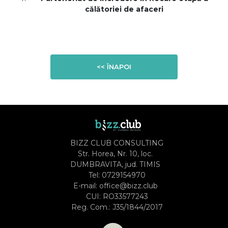
călătoriei de afaceri
<< ÎNAPOI
BIZZ CLUB CONSULTING
Str. Horea, Nr. 10, loc.
DUMBRAVITA, jud. TIMIS
Tel:
0729154970
E-mail:
office@bizz.club
CUI: RO33577243
Reg. Com.: J35/1844/2017