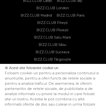
BIZZ.CLUB Galați
BIZZ.CLUB Iași
BIZZ.CLUB London
BIZZ.CLUB Madrid
BIZZ.CLUB Paris
BIZZ.CLUB Pitești
BIZZ.CLUB Ploiești
BIZZ.CLUB Satu Mare
BIZZ.CLUB Sibiu
BIZZ.CLUB Suceava
BIZZ.CLUB Târgoviște
BIZZ.CLUB Târgu Mureș
🍪 Acest site foloseste cookie-uri
Folosim cookie-uri pentru a personaliza continutul si
BIZZ.CLUB Timișoara
anunturile, pentru a oferi functii de retele sociale si
pentru a analiza traficul. De asemenea, le oferim
partenerilor de retele sociale, de publicitate si de
Notă de informare privind prelucrarea
analize informatii cu privire la modul in care folositi
datelor personale
site-ul nostru. Acestia le pot combina cu alte
Regulament de organizare și
informatii oferite de dvs. sau culese in urma folosirii
participare