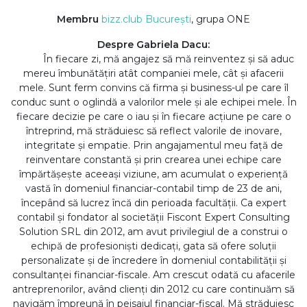
Membru
bizz.club București
, grupa ONE
Despre Gabriela Dacu:
În fiecare zi, mă angajez să mă reinventez și să aduc
mereu îmbunătățiri atât companiei mele, cât și afacerii
mele. Sunt ferm convins că firma și business-ul pe care îl
conduc sunt o oglindă a valorilor mele și ale echipei mele. În
fiecare decizie pe care o iau și în fiecare acțiune pe care o
întreprind, mă străduiesc să reflect valorile de inovare,
integritate și empatie. Prin angajamentul meu față de
reinventare constantă și prin crearea unei echipe care
împărtășește aceeași viziune, am acumulat o experiență
vastă în domeniul financiar-contabil timp de 23 de ani,
începând să lucrez încă din perioada facultății. Ca expert
contabil și fondator al societății Fiscont Expert Consulting
Solution SRL din 2012, am avut privilegiul de a construi o
echipă de profesioniști dedicați, gata să ofere soluții
personalizate și de încredere în domeniul contabilității și
consultanței financiar-fiscale. Am crescut odată cu afacerile
antreprenorilor, având clienți din 2012 cu care continuăm să
navigăm împreună în peisajul financiar-fiscal. Mă străduiesc