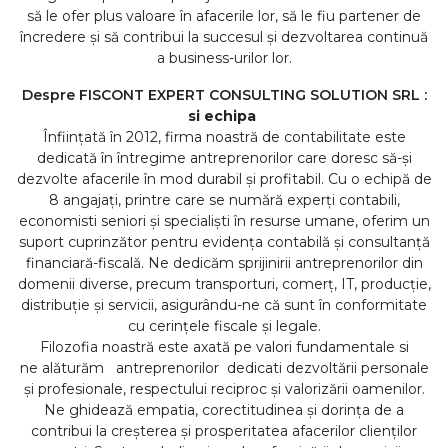
să le ofer plus valoare în afacerile lor, să le fiu partener de
încredere și să contribui la succesul și dezvoltarea continuă
a business-urilor lor.
Despre FISCONT EXPERT CONSULTING SOLUTION SRL :
si echipa
Înființată în 2012, firma noastră de contabilitate este
dedicată în întregime antreprenorilor care doresc să-și
dezvolte afacerile în mod durabil și profitabil. Cu o echipă de
8 angajați, printre care se numără experți contabili,
economisti seniori și specialiști în resurse umane, oferim un
suport cuprinzător pentru evidența contabilă și consultanță
financiară-fiscală. Ne dedicăm sprijinirii antreprenorilor din
domenii diverse, precum transporturi, comerț, IT, producție,
distribuție și servicii, asigurându-ne că sunt în conformitate
cu cerințele fiscale și legale.
Filozofia noastră este axată pe valori fundamentale si
ne alăturăm antreprenorilor dedicati dezvoltării personale
și profesionale, respectului reciproc și valorizării oamenilor.
Ne ghidează empatia, corectitudinea și dorința de a
contribui la creșterea și prosperitatea afacerilor clienților