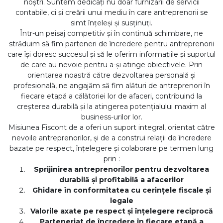
noștri. Suntem dedicați nu doar furnizării de servicii
contabile, ci și creării unui mediu în care antreprenorii se
simt înțeleși și susținuți.
Într-un peisaj competitiv și în continuă schimbare, ne
străduim să fim parteneri de încredere pentru antreprenorii
care își doresc succesul și să le oferim informațiile și suportul
de care au nevoie pentru a-și atinge obiectivele. Prin
orientarea noastră către dezvoltarea personală și
profesională, ne angajăm să fim alături de antreprenori în
fiecare etapă a călătoriei lor de afaceri, contribuind la
creșterea durabilă și la atingerea potențialului maxim al
business-urilor lor.
Misiunea Fiscont de a oferi un suport integral, orientat către
nevoile antreprenorilor, și de a construi relații de încredere
bazate pe respect, înțelegere și colaborare pe termen lung
prin :
Sprijinirea antreprenorilor pentru dezvoltarea
durabilă și profitabilă a afacerilor
Ghidare în conformitatea cu cerințele fiscale și
legale
Valorile axate pe respect și înțelegere reciprocă
Parteneriat de încredere în fiecare etapă a