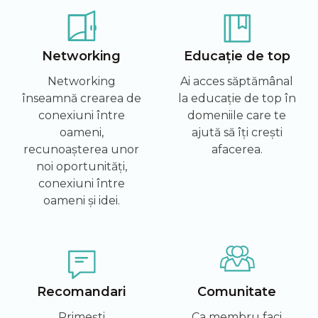
Networking
Educație de top
Networking
Ai acces săptămânal
înseamnă crearea de
la educație de top în
conexiuni între
domeniile care te
oameni,
ajută să îți crești
recunoașterea unor
afacerea.
noi oportunități,
conexiuni între
oameni și idei.
Recomandari
Comunitate
Primești
Ca membru faci