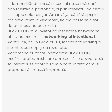
– demonstrându-mi că succesul nu se măsoară
prin realizările personale, ci prin impactul pe care îl
ai asupra celor din jur. Am învățat că, fără sprijin
reciproc, relațiile valoroase, fie ele personale sau
de business, nu pot exista.
BIZZ.CLUB
m-a învățat ce înseamnă networking-
ul – și nu oricare, ci
networking-ul intenționat
.
Pentru că, da, în
BIZZ.CLUB
, facem networking cu
intenție, cu scop și cu rezultate.
Recomand cu toată încrederea
BIZZ.CLUB
oricărui profesionist care dorește să se dezvolte, să
se inspire și să contribuie la o comunitate care își
propune să crească împreună.