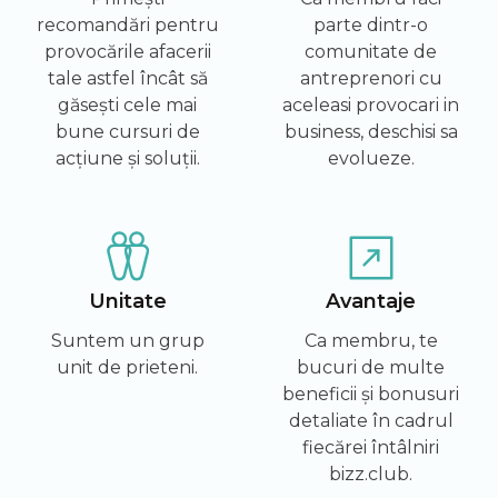
recomandări pentru
parte dintr-o
provocările afacerii
comunitate de
tale astfel încât să
antreprenori cu
găsești cele mai
aceleasi provocari in
bune cursuri de
business, deschisi sa
acțiune și soluții.
evolueze.
Unitate
Avantaje
Suntem un grup
Ca membru, te
unit de prieteni.
bucuri de multe
beneficii și bonusuri
detaliate în cadrul
fiecărei întâlniri
bizz.club.