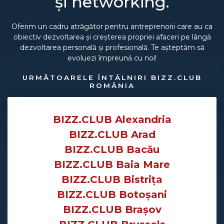
și networking.
Oferim un cadru atrăgător pentru antreprenorii care au ca
obiectiv dezvoltarea și creșterea propriei afaceri pe lângă
dezvoltarea personală și profesională. Te așteptăm să
evoluezi împreună cu noi!
URMĂTOARELE ÎNTÂLNIRI BIZZ.CLUB
ROMÂNIA
BIZZ.CLUB Alexandria
BIZZ.CLUB Arad
BIZZ.CLUB Bacău
BIZZ.CLUB Baia Mare
BIZZ.CLUB Bistrița
BIZZ.CLUB Botoșani
BIZZ.CLUB Brașov