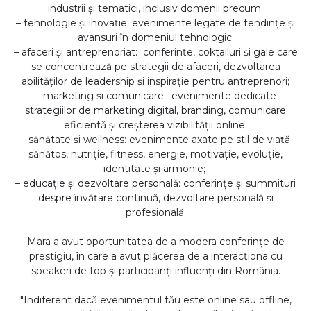
industrii și tematici, inclusiv domenii precum:
– tehnologie și inovație: evenimente legate de tendințe și
avansuri în domeniul tehnologic;
– afaceri și antreprenoriat: conferințe, coktailuri și gale care
se concentrează pe strategii de afaceri, dezvoltarea
abilităților de leadership și inspirație pentru antreprenori;
– marketing și comunicare: evenimente dedicate
strategiilor de marketing digital, branding, comunicare
eficientă și creșterea vizibilității online;
– sănătate și wellness: evenimente axate pe stil de viață
sănătos, nutriție, fitness, energie, motivație, evoluție,
identitate și armonie;
– educație și dezvoltare personală: conferințe și summituri
despre învățare continuă, dezvoltare personală și
profesională.
Mara a avut oportunitatea de a modera conferințe de
prestigiu, în care a avut plăcerea de a interacționa cu
speakeri de top și participanți influenți din România.
"Indiferent dacă evenimentul tău este online sau offline,