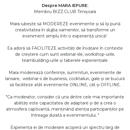
Despre MARA IEPURE:
Membru BIZZ.CLUB Timișoara
Mara iubește să MODEREZE evenimente și să își pună
creativitatea în slujba oamenilor, să transforme un
eveniment simplu într-o experiență unică!
Ea adoră să FACILITEZE activități de învățare în contexte
de creștere cum sunt webinar-iile, workshop-urile,
teambuilding-urile și taberele experiențiale.
Mara moderează conferințe, summituri, evenimente de
lansare, webinar-ii de business, cocktailuri, gale și se bucură
să faciliteze atât evenimente ONLINE, cât și OFFLINE.
"Ca moderator, consider că una dintre cele mai importante
abilități este capacitatea de adaptare și de a crea o
atmosferă captivantă, menținând atenția participanților pe
întreaga durată a evenimentului. "
Experiența ei de moderare acoperă un spectru larg de