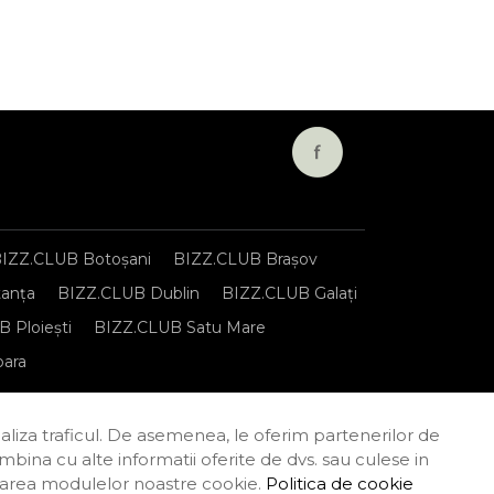
IZZ.CLUB Botoșani
BIZZ.CLUB Brașov
anța
BIZZ.CLUB Dublin
BIZZ.CLUB Galați
 Ploiești
BIZZ.CLUB Satu Mare
oara
onfidențialitate
Termeni și condiții
naliza traficul. De asemenea, le oferim partenerilor de
combina cu alte informatii oferite de dvs. sau culese in
tilizarea modulelor noastre cookie.
Politica de cookie