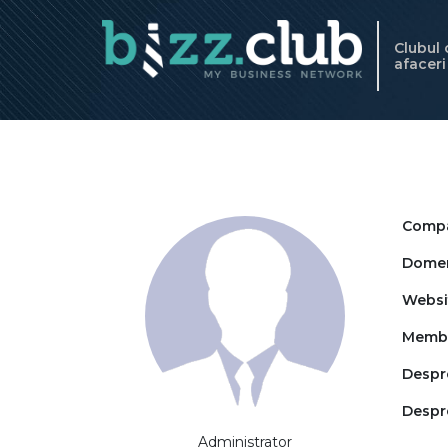
Clubul
afacer
Compa
Domeni
Websi
Memb
Despre
Despr
Administrator