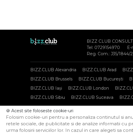
BIZZ CLUB CONSULT
Tel:
0729154970
E-
Reg. Com.: J35/1844/
BIZZ.CLUB Alexandria
BIZZ.CLUB Arad
BIZZ
BIZZ.CLUB Brussels
BIZZ.CLUB București
B
BIZZ.CLUB Iași
BIZZ.CLUB London
BIZZ.CL
BIZZ.CLUB Sibiu
BIZZ.CLUB Suceava
BIZZ.
🍪 Acest site foloseste cookie-uri
Notă de informare privind prelucrarea datelor per
Folosim cookie-uri pentru a personaliza continutul si anun
Politica privind funcționarea cookie-urilor
retele sociale, de publicitate si de analize informatii cu p
urma folosirii serviciilor lor. In cazul in care alegeti sa 