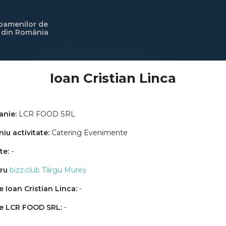
 oamenilor de
i din România
Ioan Cristian Linca
nie:
LCR FOOD SRL
u activitate:
Catering Evenimente
te:
-
ru
bizz.club Târgu Mureș
 Ioan Cristian Linca:
-
e LCR FOOD SRL:
-