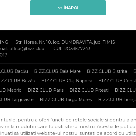
<< ÎNAPOI
ING
Str. Horea, Nr. 10, loc. DUMBRAVITA, jud. TIMIS
mail:
office@bizz.club
CUI: RO33577243
2017
.CLUB Bacău
BIZZ.CLUB Baia Mare
BIZZ.CLUB Bistrița
B
IZZ.CLUB Buzău
BIZZ.CLUB Cluj-Napoca
BIZZ.CLUB Const
UB Madrid
BIZZ.CLUB Paris
BIZZ.CLUB Pitești
BIZZ.CLUB
CLUB Târgoviște
BIZZ.CLUB Târgu Mureș
BIZZ.CLUB Timiș
sonale
Regulament de organizare și participare
Politica de c
turile, pentru a oferi functii de retele sociale si pentru a a
rivire la modul in care folositi site-ul nostru. Acestia le pot 
continuati să utilizati website-ul nostru, sunteti de acord cu u