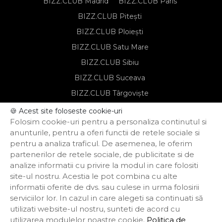
BIZZ.CLUB Madrid
BIZZ.CLUB Paris
BIZZ.CLUB Pitești
BIZZ.CLUB Ploiești
BIZZ.CLUB Satu Mare
BIZZ.CLUB Sibiu
BIZZ.CLUB Suceava
BIZZ.CLUB Târgoviște
BIZZ.CLUB Târgu Mureș
🍪 Acest site foloseste cookie-uri
Folosim cookie-uri pentru a personaliza continutul si
BIZZ.CLUB Timișoara
anunturile, pentru a oferi functii de retele sociale si
pentru a analiza traficul. De asemenea, le oferim
partenerilor de retele sociale, de publicitate si de
Notă de informare privind prelucrarea
analize informatii cu privire la modul in care folositi
datelor personale
site-ul nostru. Acestia le pot combina cu alte
Regulament de organizare și
informatii oferite de dvs. sau culese in urma folosirii
participare
Politica de confidențialitate
serviciilor lor. In cazul in care alegeti sa continuati să
Termeni și condiții
utilizati website-ul nostru, sunteti de acord cu
Politica privind funcționarea cookie-urilor
utilizarea modulelor noastre cookie.
Politica de