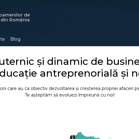
 oamenilor de
i din România
lte
Blog
ernic și dinamic de busines
educație antreprenorială și 
i care au ca obiectiv dezvoltarea și creșterea propriei afaceri p
Te așteptăm să evoluezi împreună cu noi!