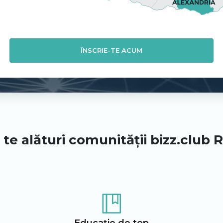
ÎNSCRIE-TE ACUM
 te alături comunității bizz.club
Educație de top