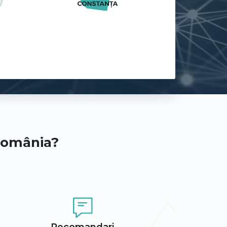
 România?
Recomandari