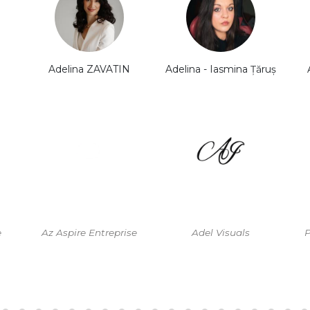
Adelina ZAVATIN
Adelina - Iasmina Țăruș
e
Az Aspire Entreprise
Adel Visuals