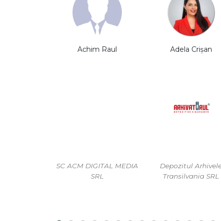
a Moisi
Achim Raul
Adela Crișan
rYOU SRL
SC ACM DIGITAL MEDIA
Depozitul Arhivel
SRL
Transilvania SRL