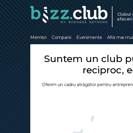
Clubul
afacer
Membri
Companii
Evenimente
Află mai mu
Suntem un club put
reciproc, 
Oferim un cadru atrăgător pentru antreprenori