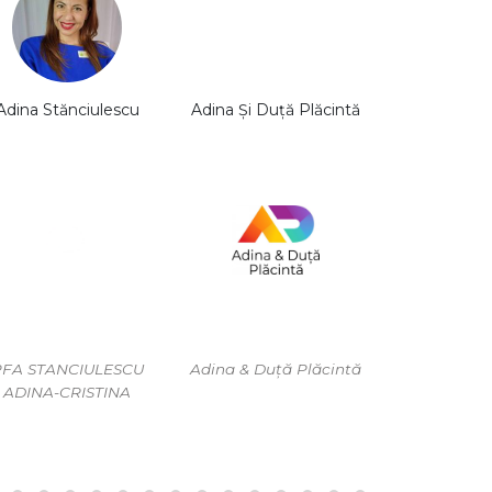
Adina Stănciulescu
Adina Și Duță Plăcintă
Adrian Am
PFA STANCIULESCU
Adina & Duță Plăcintă
Digita
ADINA-CRISTINA