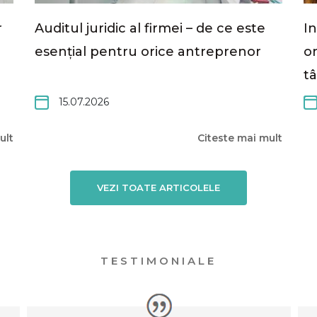
r
Auditul juridic al firmei – de ce este
In
esențial pentru orice antreprenor
or
tâ
15.07.2026
ult
Citeste mai mult
VEZI TOATE ARTICOLELE
TESTIMONIALE