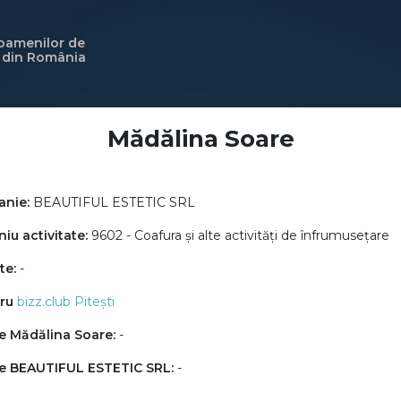
 oamenilor de
i din România
Mădălina Soare
nie:
BEAUTIFUL ESTETIC SRL
u activitate:
9602 - Coafura și alte activități de înfrumusețare
te:
-
ru
bizz.club Pitești
e Mădălina Soare:
-
e BEAUTIFUL ESTETIC SRL:
-