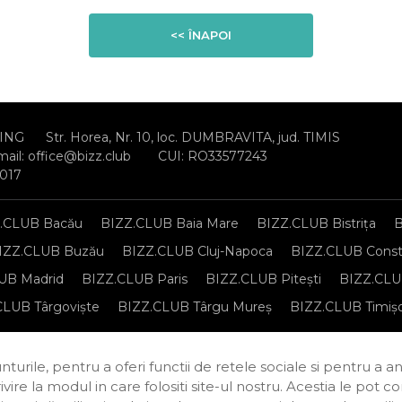
<< ÎNAPOI
ING
Str. Horea, Nr. 10, loc. DUMBRAVITA, jud. TIMIS
mail:
office@bizz.club
CUI: RO33577243
2017
.CLUB Bacău
BIZZ.CLUB Baia Mare
BIZZ.CLUB Bistrița
B
IZZ.CLUB Buzău
BIZZ.CLUB Cluj-Napoca
BIZZ.CLUB Const
UB Madrid
BIZZ.CLUB Paris
BIZZ.CLUB Pitești
BIZZ.CLUB
CLUB Târgoviște
BIZZ.CLUB Târgu Mureș
BIZZ.CLUB Timiș
sonale
Regulament de organizare și participare
Politica de c
turile, pentru a oferi functii de retele sociale si pentru a a
rivire la modul in care folositi site-ul nostru. Acestia le pot 