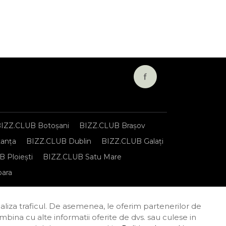
IZZ.CLUB Botoșani
BIZZ.CLUB Brașov
anța
BIZZ.CLUB Dublin
BIZZ.CLUB Galați
 Ploiești
BIZZ.CLUB Satu Mare
oara
onfidențialitate
Termeni și condiții
naliza traficul. De asemenea, le oferim partenerilor de
combina cu alte informatii oferite de dvs. sau culese in