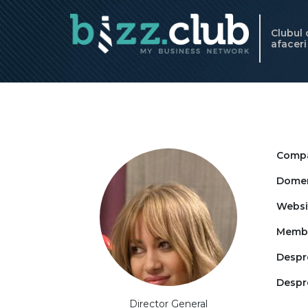
Clubul
afacer
Compa
Domeni
Websi
Memb
Despr
Despr
Director General