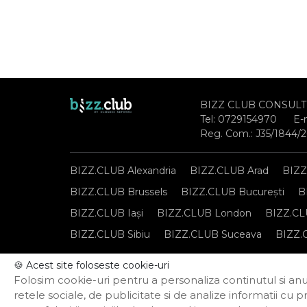
BIZZ CLUB CONSULT
Tel:
0729154970
E-
Reg. Com.: J35/1844/
BIZZ.CLUB Alexandria
BIZZ.CLUB Arad
BIZZ
BIZZ.CLUB Brussels
BIZZ.CLUB București
B
BIZZ.CLUB Iași
BIZZ.CLUB London
BIZZ.CL
BIZZ.CLUB Sibiu
BIZZ.CLUB Suceava
BIZZ.
🍪 Acest site foloseste cookie-uri
Notă de informare privind prelucrarea datelor per
Folosim cookie-uri pentru a personaliza continutul si anun
Politica privind funcționarea cookie-urilor
retele sociale, de publicitate si de analize informatii cu p