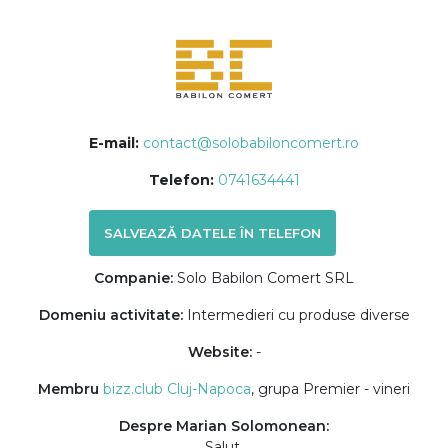
E-mail:
contact@solobabiloncomert.ro
Telefon:
0741634441
SALVEAZĂ DATELE ÎN TELEFON
Companie:
Solo Babilon Comert SRL
Domeniu activitate:
Intermedieri cu produse diverse
Website:
-
Membru
bizz.club Cluj-Napoca
, grupa Premier - vineri
Despre Marian Solomonean:
Salut,