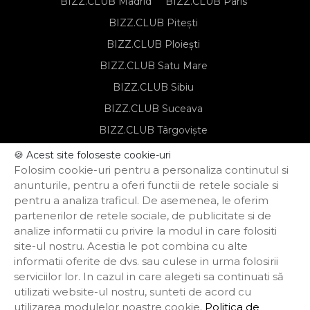
BIZZ.CLUB Madrid
BIZZ.CLUB Paris
BIZZ.CLUB Pitești
BIZZ.CLUB Ploiești
BIZZ.CLUB Satu Mare
BIZZ.CLUB Sibiu
BIZZ.CLUB Suceava
BIZZ.CLUB Târgoviște
BIZZ.CLUB Târgu Mureș
🍪 Acest site foloseste cookie-uri
Folosim cookie-uri pentru a personaliza continutul si
BIZZ.CLUB Timișoara
anunturile, pentru a oferi functii de retele sociale si
pentru a analiza traficul. De asemenea, le oferim
partenerilor de retele sociale, de publicitate si de
Notă de informare privind prelucrarea
analize informatii cu privire la modul in care folositi
datelor personale
site-ul nostru. Acestia le pot combina cu alte
Regulament de organizare și
participare
informatii oferite de dvs. sau culese in urma folosirii
Politica de confidențialitate
serviciilor lor. In cazul in care alegeti sa continuati să
Termeni și condiții
utilizati website-ul nostru, sunteti de acord cu
Politica privind funcționarea cookie-urilor
utilizarea modulelor noastre cookie.
Politica de