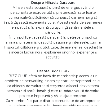
Despre Mihaela Daraban:
Mihaela este sociabilă și plină de energie, având o
personalitate extrovertită și prietenoasă. Este foarte
comunicativă, plăcându-i să cunoască oameni noi și să
împărtășească experiențe cu ei. Aceasta este de asemenea
empatică și își exprimă cu ușurință sentimentele și
gândurile.
În timpul liber, această persoană își petrece timpul cu
familia și prietenii, își dezvoltă pasiunile și interesele, cum ar
fi sportul, călătoriile și cititul. Este, de asemenea, deschisă la
a încerca lucruri noi și explorarea unor noi experiențe și
activități.
Despre BIZZ.CLUB:
BIZZ.CLUB oferă pe bază de membership acces la un
ambient de networking dinamic pentru antreprenorii ce au
ca obiectiv dezvoltarea și creșterea afacerii, dezvoltarea
personală și profesională și care totodată vor să dezvolte
proiecte împreună și să se ajute reciproc.
Ca membru faci parte dintr-o comunitate de antreprenori
cu aceleasi provocari in business, deschisi sa evolueze.