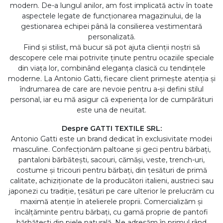
modern. De-a lungul anilor, am fost implicată activ în toate
aspectele legate de funcționarea magazinului, de la
gestionarea echipei până la consilierea vestimentară
personalizată.
Fiind și stilist, mă bucur să pot ajuta clienții noștri să
descopere cele mai potrivite ținute pentru ocaziile speciale
din viața lor, combinând eleganța clasică cu tendințele
moderne. La Antonio Gatti, fiecare client primește atenția și
îndrumarea de care are nevoie pentru a-și defini stilul
personal, iar eu mă asigur că experiența lor de cumpărături
este una de neuitat.
Despre GATTI TEXTILE SRL:
Antonio Gatti este un brand dedicat în exclusivitate modei
masculine. Confecţionăm paltoane și geci pentru bărbați,
pantaloni bărbătești, sacouri, cămăși, veste, trench-uri,
costume și tricouri pentru bărbați, din ţesături de primă
calitate, achiziţionate de la producători italieni, austrieci sau
japonezi cu tradiţie, ţesături pe care ulterior le prelucrăm cu
maximă atenţie în atelierele proprii. Comercializăm și
încălțăminte pentru bărbați, cu gamă proprie de pantofi
bărbătești din piele naturală. Ne adresăm în primul rând