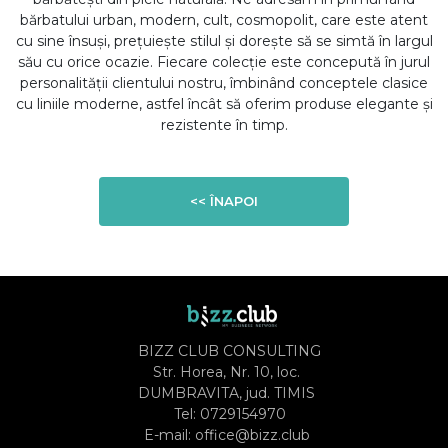
bărbatului urban, modern, cult, cosmopolit, care este atent
cu sine însuşi, preţuieşte stilul şi doreşte să se simtă în largul
său cu orice ocazie. Fiecare colecţie este concepută în jurul
personalităţii clientului nostru, îmbinând conceptele clasice
cu liniile moderne, astfel încât să oferim produse elegante şi
rezistente în timp.
<< ÎNAPOI
BIZZ CLUB CONSULTING
Str. Horea, Nr. 10, loc.
DUMBRAVITA, jud. TIMIS
Tel:
0729154970
E-mail:
office@bizz.club