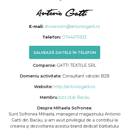
E-mail:
showroom@antoniogatti.ro
Telefon:
0744675933
SALVEAZĂ DATELE ÎN TELEFON
Companie:
GATTI TEXTILE SRL
Domeniu activitate:
Consultant vânzări B2B
Website:
http://antoniogatti.ro
Membru
bizz.club Bacău
Despre Mihaela Sofronea:
Sunt Sofronea Mihaela, managerul magazinului Antonio
Gatti din Bacău, și am avut privilegiul de a contribui la
crearea și dezvoltarea acestui brand dedicat bărbatului