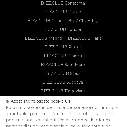
BIZZ.CLUB Constanța
BIZZ.CLUB Dublin
BIZZ.CLUB Galați
BIZZ.CLUB Iași
BIZZ.CLUB London
BIZZ.CLUB Madrid
BIZZ.CLUB Paris
BIZZ.CLUB Pitești
BIZZ.CLUB Ploiești
BIZZ.CLUB Satu Mare
BIZZ.CLUB Sibiu
BIZZ.CLUB Suceava
BIZZ.CLUB Târgoviște
BIZZ.CLUB Târgu Mureș
🍪 Acest site foloseste cookie-uri
Folosim cookie-uri pentru a personaliza continutul si
BIZZ.CLUB Timișoara
anunturile, pentru a oferi functii de retele sociale si
pentru a analiza traficul. De asemenea, le oferim
partenerilor de retele sociale, de publicitate si de
Notă de informare privind prelucrarea