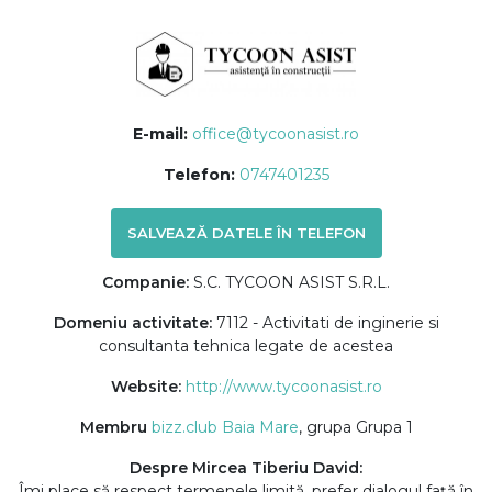
E-mail:
office@tycoonasist.ro
Telefon:
0747401235
SALVEAZĂ DATELE ÎN TELEFON
Companie:
S.C. TYCOON ASIST S.R.L.
Domeniu activitate:
7112 - Activitati de inginerie si
consultanta tehnica legate de acestea
Website:
http://www.tycoonasist.ro
Membru
bizz.club Baia Mare
, grupa Grupa 1
Despre Mircea Tiberiu David:
Îmi place să respect termenele limită, prefer dialogul față în