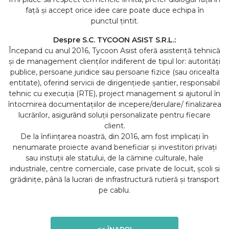
față și accept orice idee care poate duce echipa în
punctul țintit.
Despre S.C. TYCOON ASIST S.R.L.:
Începand cu anul 2016, Tycoon Asist oferă asistență tehnică
și de management clienților indiferent de tipul lor: autorități
publice, persoane juridice sau persoane fizice (sau oricealta
entitate), oferind servicii de dirigențiede șantier, responsabil
tehnic cu execuția (RTE), project management si ajutorul în
întocmirea documentațiilor de incepere/derulare/ finalizarea
lucrărilor, asigurând soluții personalizate pentru fiecare
client.
De la înființarea noastră, din 2016, am fost implicați în
nenumarate proiecte avand beneficiar și investitori privați
sau instuții ale statului, de la cămine culturale, hale
industriale, centre comerciale, case private de locuit, școli si
grădinițe, până la lucrari de infrastructură rutieră și transport
pe cablu.