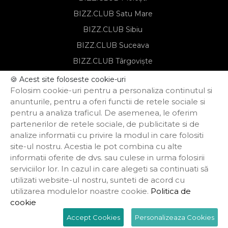
BIZZ.CLUB Satu Mare
BIZZ.CLUB Sibiu
BIZZ.CLUB Suceava
BIZZ.CLUB Târgoviște
BIZZ.CLUB Târgu Mureș
🍪 Acest site foloseste cookie-uri
Folosim cookie-uri pentru a personaliza continutul si
BIZZ.CLUB Timișoara
anunturile, pentru a oferi functii de retele sociale si
pentru a analiza traficul. De asemenea, le oferim
partenerilor de retele sociale, de publicitate si de
Notă de informare privind prelucrarea
analize informatii cu privire la modul in care folositi
datelor personale
site-ul nostru. Acestia le pot combina cu alte
Regulament de organizare și
informatii oferite de dvs. sau culese in urma folosirii
participare
Politica de confidențialitate
serviciilor lor. In cazul in care alegeti sa continuati să
Termeni și condiții
utilizati website-ul nostru, sunteti de acord cu
Politica privind funcționarea cookie-urilor
utilizarea modulelor noastre cookie.
Politica de
cookie
Powered by Termene.ro
Accept Cookies
Personalizeaza Cookies