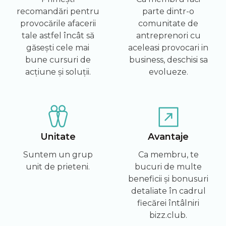
recomandări pentru
parte dintr-o
provocările afacerii
comunitate de
tale astfel încât să
antreprenori cu
găsești cele mai
aceleasi provocari in
bune cursuri de
business, deschisi sa
acțiune și soluții.
evolueze.
Unitate
Avantaje
Suntem un grup
Ca membru, te
unit de prieteni.
bucuri de multe
beneficii și bonusuri
detaliate în cadrul
fiecărei întâlniri
bizz.club.