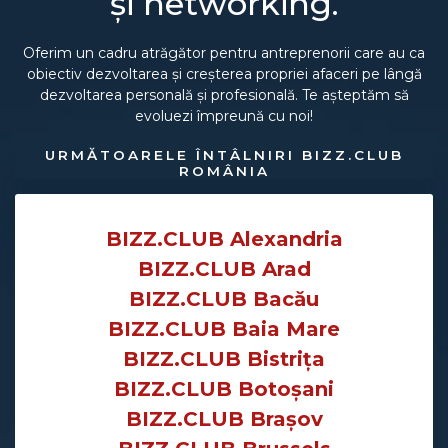
și networking.
Oferim un cadru atrăgător pentru antreprenorii care au ca
obiectiv dezvoltarea și creșterea propriei afaceri pe lângă
dezvoltarea personală și profesională. Te așteptăm să
evoluezi împreună cu noi!
URMĂTOARELE ÎNTÂLNIRI BIZZ.CLUB
ROMÂNIA
BIZZ.CLUB Alexandria
BIZZ.CLUB Arad
BIZZ.CLUB Bacău
BIZZ.CLUB Baia Mare
BIZZ.CLUB Bistrița
BIZZ.CLUB Botoșani
BIZZ.CLUB Brașov