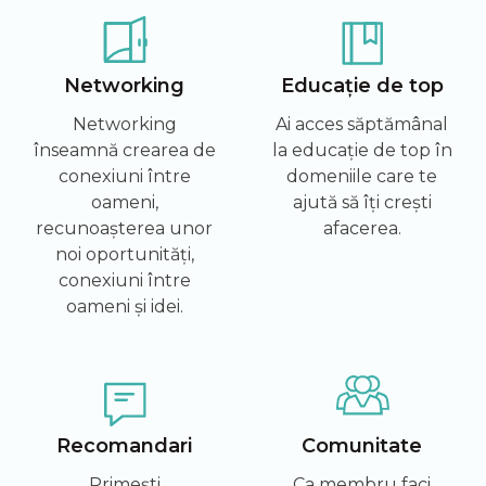
Networking
Educație de top
Networking
Ai acces săptămânal
înseamnă crearea de
la educație de top în
conexiuni între
domeniile care te
oameni,
ajută să îți crești
recunoașterea unor
afacerea.
noi oportunități,
conexiuni între
oameni și idei.
Recomandari
Comunitate
Primești
Ca membru faci