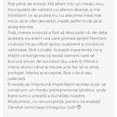
fost plină de emoții. Mă aflam într-un mediu nou,
înconjurată de oameni cu afaceri diverse, și mă
întrebam ce aș putea eu, cu afacerea mea mai
mică, să le ofer deosebit, inedit, astfel încât să le
atrag atenția.
Însă, marea surpriză a fost să descopăr că, de data
aceasta, eu eram cea care primea sprijin! Membrii
clubului mi-au oferit ajutor, susținere și conexiuni
valoroase, fără condiții. Această experiență mi-a
întărit convingerea că există oameni care se
bucură sincer de succesul tău, care îți întind o
mână atunci când ai nevoie și te fac să te simți
protejat, înțeles și acceptat, fără critică sau
judecată.
Ei există, iar împreună împărtășim același scop: să
construim un mediu antreprenorial sănătos, unde
banii sunt o unealtă a bunătății noastre.
Mulțumesc, cu recunoștință, pentru că existați!
Gânduri luminoase întregului club! 😇