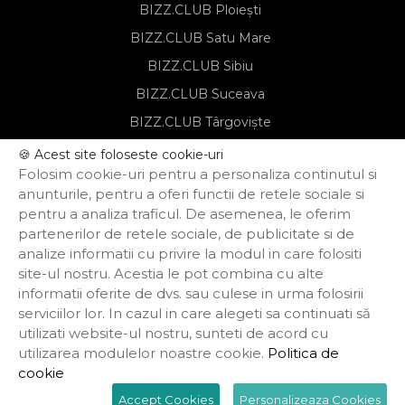
BIZZ.CLUB Ploiești
BIZZ.CLUB Satu Mare
BIZZ.CLUB Sibiu
BIZZ.CLUB Suceava
BIZZ.CLUB Târgoviște
BIZZ.CLUB Târgu Mureș
🍪 Acest site foloseste cookie-uri
Folosim cookie-uri pentru a personaliza continutul si
BIZZ.CLUB Timișoara
anunturile, pentru a oferi functii de retele sociale si
pentru a analiza traficul. De asemenea, le oferim
partenerilor de retele sociale, de publicitate si de
Notă de informare privind prelucrarea
analize informatii cu privire la modul in care folositi
datelor personale
site-ul nostru. Acestia le pot combina cu alte
Regulament de organizare și
participare
informatii oferite de dvs. sau culese in urma folosirii
Politica de confidențialitate
serviciilor lor. In cazul in care alegeti sa continuati să
Termeni și condiții
utilizati website-ul nostru, sunteti de acord cu
Politica privind funcționarea cookie-urilor
utilizarea modulelor noastre cookie.
Politica de
cookie
Powered by Termene.ro
Accept Cookies
Personalizeaza Cookies