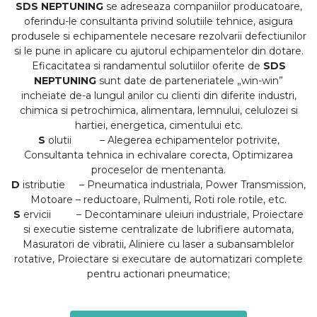
SDS NEPTUNING
se adreseaza companiilor producatoare,
oferindu-le consultanta privind solutiile tehnice, asigura
produsele si echipamentele necesare rezolvarii defectiunilor
si le pune in aplicare cu ajutorul echipamentelor din dotare.
Eficacitatea si randamentul solutiilor oferite de
SDS
NEPTUNING
sunt date de parteneriatele „win-win”
incheiate de-a lungul anilor cu clienti din diferite industri,
chimica si petrochimica, alimentara, lemnului, celulozei si
hartiei, energetica, cimentului etc.
S
olutii – Alegerea echipamentelor potrivite,
Consultanta tehnica in echivalare corecta, Optimizarea
proceselor de mentenanta.
D
istributie – Pneumatica industriala, Power Transmission,
Motoare – reductoare, Rulmenti, Roti role rotile, etc.
S
ervicii – Decontaminare uleiuri industriale, Proiectare
si executie sisteme centralizate de lubrifiere automata,
Masuratori de vibratii, Aliniere cu laser a subansamblelor
rotative, Proiectare si executare de automatizari complete
pentru actionari pneumatice;