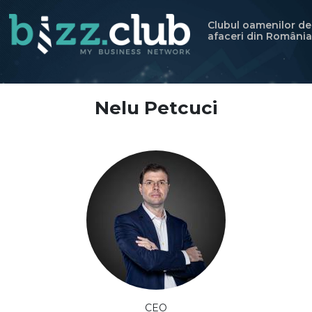
Clubul oamenilor de
afaceri din România
Nelu Petcuci
CEO