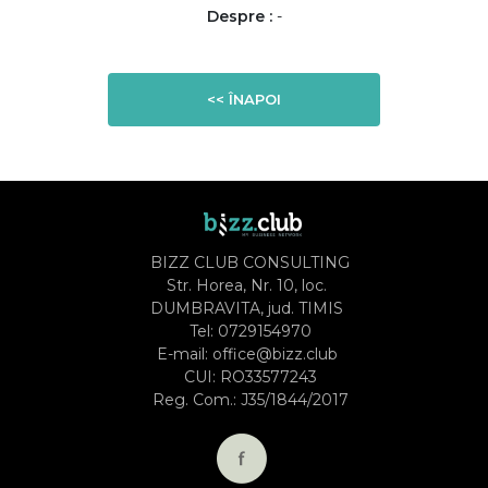
Despre :
-
<< ÎNAPOI
BIZZ CLUB CONSULTING
Str. Horea, Nr. 10, loc.
DUMBRAVITA, jud. TIMIS
Tel:
0729154970
E-mail:
office@bizz.club
CUI: RO33577243
Reg. Com.: J35/1844/2017