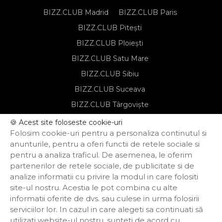
BIZZ.CLUB Madrid
BIZZ.CLUB Paris
BIZZ.CLUB Pitești
BIZZ.CLUB Ploiești
BIZZ.CLUB Satu Mare
BIZZ.CLUB Sibiu
BIZZ.CLUB Suceava
BIZZ.CLUB Târgoviște
BIZZ.CLUB Târgu Mureș
🍪 Acest site foloseste cookie-uri
Folosim cookie-uri pentru a personaliza continutul si
BIZZ.CLUB Timișoara
anunturile, pentru a oferi functii de retele sociale si
pentru a analiza traficul. De asemenea, le oferim
partenerilor de retele sociale, de publicitate si de
Notă de informare privind prelucrarea
analize informatii cu privire la modul in care folositi
datelor personale
site-ul nostru. Acestia le pot combina cu alte
Regulament de organizare și
informatii oferite de dvs. sau culese in urma folosirii
participare
Politica de confidențialitate
serviciilor lor. In cazul in care alegeti sa continuati să
Termeni și condiții
utilizati website-ul nostru, sunteti de acord cu