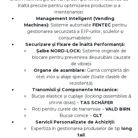
înaltă precizie pentru optimizarea producției și a
mentenanței:
Management Inteligent (Vending
Machines):
Sisteme automate
FENTEC
pentru
gestionarea securizată a EIP-urilor, sculelor și
consumabilelor.
Securizare și Fixare de Înaltă Performanță:
Șaibe NORD-LOCK:
Sisteme originale de
blocare pentru prevenirea deșurubării cauzate
de vibrații.
Organe de asamblare:
Gamă completă din
oțel, inox și aliaje speciale (toate clasele de
rezistență).
Transmisii și Componente Mecanice:
Bucșe elastice și cuplaje (
locking assemblies &
shrink disks
) –
TAS SCHÄFER
.
Roți pentru curele de transmisie –
VALD BIRN
.
Bucșe conice –
GLT
.
Servicii Personalizate de Achiziții:
Expertiză în gestionarea produselor de tip
long
tail
.