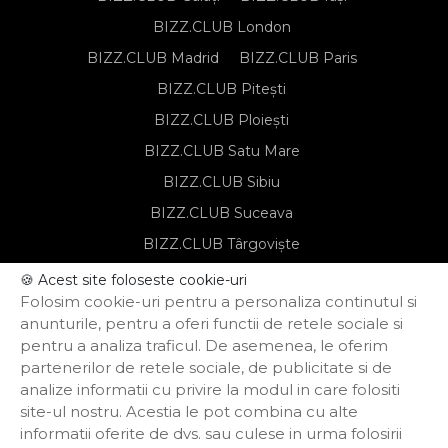
BIZZ.CLUB London
BIZZ.CLUB Madrid
BIZZ.CLUB Paris
BIZZ.CLUB Pitești
BIZZ.CLUB Ploiești
BIZZ.CLUB Satu Mare
BIZZ.CLUB Sibiu
BIZZ.CLUB Suceava
BIZZ.CLUB Târgoviște
BIZZ.CLUB Târgu Mureș
🍪 Acest site foloseste cookie-uri
Folosim cookie-uri pentru a personaliza continutul si
BIZZ.CLUB Timișoara
anunturile, pentru a oferi functii de retele sociale si
pentru a analiza traficul. De asemenea, le oferim
partenerilor de retele sociale, de publicitate si de
Notă de informare privind prelucrarea
analize informatii cu privire la modul in care folositi
datelor personale
site-ul nostru. Acestia le pot combina cu alte
Regulament de organizare și
informatii oferite de dvs. sau culese in urma folosirii
participare