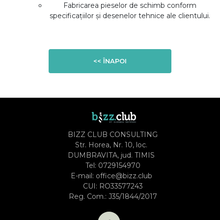
Fabricarea pieselor de schimb conform
specificațiilor și desenelor tehnice ale clientului.
<< ÎNAPOI
BIZZ CLUB CONSULTING
Str. Horea, Nr. 10, loc.
DUMBRAVITA, jud. TIMIS
Tel:
0729154970
E-mail:
office@bizz.club
CUI: RO33577243
Reg. Com.: J35/1844/2017