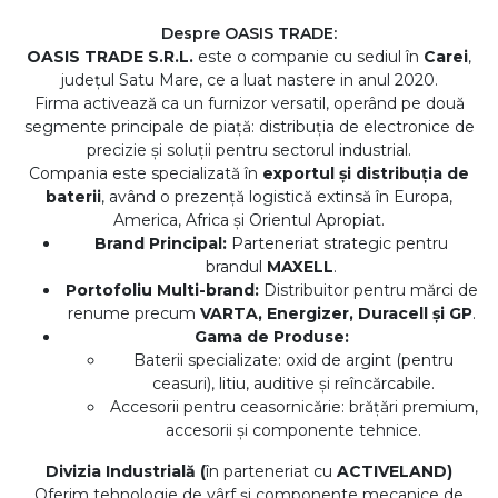
Despre OASIS TRADE:
OASIS TRADE S.R.L.
este o companie cu sediul în
Carei
,
județul Satu Mare, ce a luat nastere in anul 2020.
Firma activează ca un furnizor versatil, operând pe două
segmente principale de piață: distribuția de electronice de
precizie și soluții pentru sectorul industrial.
Compania este specializată în
exportul și distribuția de
baterii
, având o prezență logistică extinsă în Europa,
America, Africa și Orientul Apropiat.
Brand Principal:
Parteneriat strategic pentru
brandul
MAXELL
.
Portofoliu Multi-brand:
Distribuitor pentru mărci de
renume precum
VARTA, Energizer, Duracell și GP
.
Gama de Produse:
Baterii specializate: oxid de argint (pentru
ceasuri), litiu, auditive și reîncărcabile.
Accesorii pentru ceasornicărie: brățări premium,
accesorii și componente tehnice.
Divizia Industrială (
în parteneriat cu
ACTIVELAND)
Oferim tehnologie de vârf și componente mecanice de