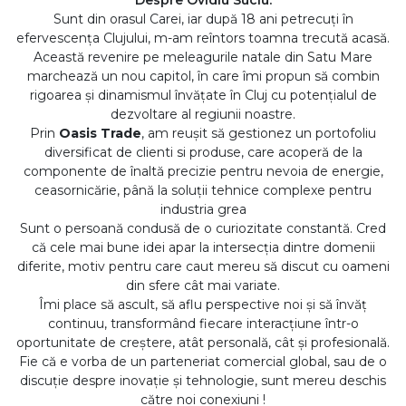
Despre Ovidiu Suciu:
Sunt din orasul Carei, iar după 18 ani petrecuți în
efervescența Clujului, m-am reîntors toamna trecută acasă.
Această revenire pe meleagurile natale din Satu Mare
marchează un nou capitol, în care îmi propun să combin
rigoarea și dinamismul învățate în Cluj cu potențialul de
dezvoltare al regiunii noastre.
Prin
Oasis Trade
, am reușit să gestionez un portofoliu
diversificat de clienti si produse, care acoperă de la
componente de înaltă precizie pentru nevoia de energie,
ceasornicărie, până la soluții tehnice complexe pentru
industria grea
Sunt o persoană condusă de o curiozitate constantă. Cred
că cele mai bune idei apar la intersecția dintre domenii
diferite, motiv pentru care caut mereu să discut cu oameni
din sfere cât mai variate.
Îmi place să ascult, să aflu perspective noi și să învăț
continuu, transformând fiecare interacțiune într-o
oportunitate de creștere, atât personală, cât și profesională.
Fie că e vorba de un parteneriat comercial global, sau de o
discuție despre inovație și tehnologie, sunt mereu deschis
către noi conexiuni !