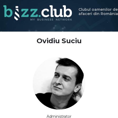
Clubul oamenilor de
afaceri din România
Ovidiu Suciu
Administrator