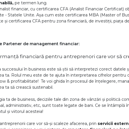
nabilă,
pe termen lung.
alist financiar, cu certificarea CFA (Analist Financiar Certificat) 
ute - Statele Unite. Așa cum este certificarea MBA (Master of Bu
te și certificarea CFA pentru zona financiară, de investiții, piața 
e Partener de management financiar:
rmanță financiară pentru antreprenori care vor să cr
succesului în business este să știi să interpretezi corect datele și 
ea ta. Rolul meu este de te ajuta în interpretarea cifrelor pentru
low & profitabilitate! Te voi ghida în procesul de înțelegere, man
ea ta să crească sustenabil.
gia ta de business, deciziile tale din zona de vânzări și politică c
al, administrativ, etc, sunt toate legate de bani. Ce se întâmplă în
ul și viitorul acesteia!
 antreprenorii care vor să-și scaleze afacerea, prin
servicii exter