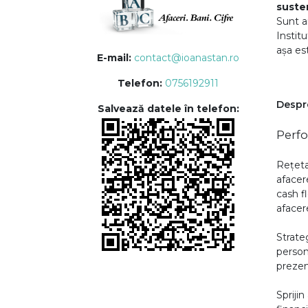
suste
Sunt an
Instit
așa es
E-mail:
contact@ioanastan.ro
Telefon:
0756192911
Despr
Salvează datele în telefon:
Perfo
Rețeta 
afacer
cash f
afacer
Strate
person
prezent
Sprijin