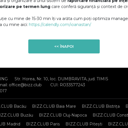
iară și organizare a unui sistem de
raportare financiară pe înțe
orizare pe termen lung
care conferă siguranță și context de cr
uție cu mine de 15-30 min îți va arăta cum poți optimiza manage
ia cu mine aici:
https://calendly.com/ioanastan/
<< ÎNAPOI
ING
Str. Horea, Nr. 10, loc. DUMBRAVITA, jud. TIMIS
mail:
office@bizz.club
CUI: RO33577243
2017
.CLUB Bacău
BIZZ.CLUB Baia Mare
BIZZ.CLUB Bistrița
B
IZZ.CLUB Buzău
BIZZ.CLUB Cluj-Napoca
BIZZ.CLUB Const
UB Madrid
BIZZ.CLUB Paris
BIZZ.CLUB Pitești
BIZZ.CLUB