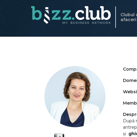
Clubul
afacer
Compa
Domeni
Websi
Memb
Despr
După m
antrep
și
ghi