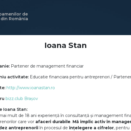
 oamenilor de
i din România
Ioana Stan
nie:
Partener de management financiar
u activitate:
Educatie financiara pentru antreprenori / Parten
te:
http://www.ioanastan.ro
ru
bizz.club Brașov
e Ioana Stan:
ai mult de 18 ani experiență în consultanță și management fina
renorilor care vor
afaceri durabile
.
Mă implic activ în manage
dez antreprenorii
în procesul de
înțelegere a cifrelor
, pentru