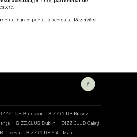
lesul acestora
, printr-un
parteneriat de
eștere.
mentul banilor pentru afacerea ta. Rezervă-ți
IZZ.CLUB Botoșani
BIZZ.CLUB Brașov
anța
BIZZ.CLUB Dublin
BIZZ.CLUB Galați
 Ploiești
BIZZ.CLUB Satu Mare