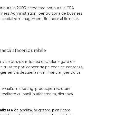
obținută în 2005, acreditare obținută la CFA
siness Administration) pentru zona de business
de capital și management financiar al firmelor.
ească afaceri durabile
să le utilizezi în luarea deciziilor legate de
 ca tu să te poți concentra pe ceea ce contează:
agement & decizie la nivel financiar, pentru ca
omercială, marketing, producție, recrutare
 realitate cu banii în afacerea ta, dictează
nalizate
de analiză, bugetare, planificare