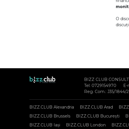
financ
monit
O disc
discuț
BIZZ CLUB CONSULT
Tel:
0729154970
E-
Reg. Com.: J35/1844/
BIZZ.CLUB Alexandria
BIZZ.CLUB Arad
BIZZ
BIZZ.CLUB Brussels
BIZZ.CLUB București
B
BIZZ.CLUB Iași
BIZZ.CLUB London
BIZZ.CL