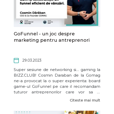
GoFunnel - un joc despre
marketing pentru antreprenori
29.03.2023
Super sesiune de networking si… gaming la
BIZZ.CLUB! Cosmin Daraban de la Gomag
ne-a provocat la o super experienta: board
game-ul GoFunnel pe care il recomandam
tuturor antreprenorilor care vor sa isi
sistematizeze procesul de vanzare. Prin
Citeste mai mult
aceste experiente, sustinem antreprenorii si
pe toti cei implicati in domeniul afacerilor sa