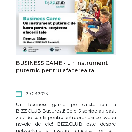
se provoace, sa se dezvolte si sa se
descopere. Te astepta
BUSINESS GAME - un instrument
puternic pentru afacerea ta
29.03.2023
Un business game pe cinste ieri la
BIZZ.CLUB Bucuresti! Cele 5 schipe au gasit
zeci de solutii pentru antreprenorii ce aveau
nevoie de ele! BIZZ.CLUB este despre
networking si invatare practica. Ieri am