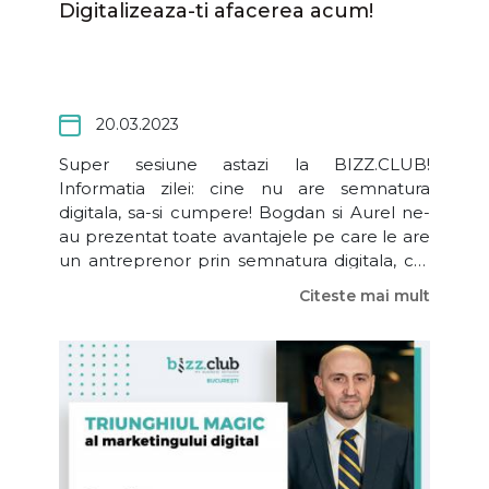
Digitalizeaza-ti afacerea acum!
20.03.2023
Super sesiune astazi la BIZZ.CLUB!
Informatia zilei: cine nu are semnatura
digitala, sa-si cumpere! Bogdan si Aurel ne-
au prezentat toate avantajele pe care le are
un antreprenor prin semnatura digitala, cat
si procesul prin care o poti obtine. Noi am
Citeste mai mult
facut deja un pas inainte in tehnologie. Hai si
tu! De asemenea, daca vrei sa faci parte din
cea mai mare si productiva comunitate de
business din R